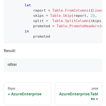
let
            report 
=
Table.FromColumns
(
{
Lines.
            skips 
=
Table.Skip
(
report
,
2
)
,
            split 
=
Table.SplitColumn
(
skips
,
            promoted 
=
Table.PromoteHeaders
(
sp
in
            promoted
Result:
तालिका
पिछ्ला
अगला
AzureEnterprise
AzureEnterprise.Tabl
es