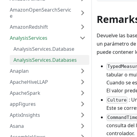
AmazonOpenSearchServic
e
Remark
AmazonRedshift
Devuelve las base
AnalysisServices
un parámetro de 
AnalysisServices.Database
puede contener l
AnalysisServices.Databases
TypedMeasu
Anaplan
tabular o mu
ApacheHiveLLAP
Cuando se es
El valor pred
ApacheSpark
: Un
Culture
appFigures
Este se corr
AptixInsights
CommandTim
consulta del 
Asana
controlador.