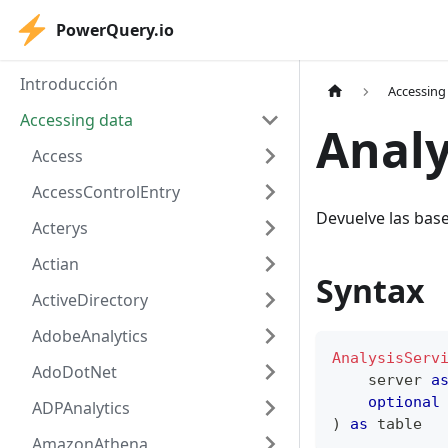
PowerQuery.io
Introducción
Accessing
Accessing data
Analy
Access
AccessControlEntry
Devuelve las base
Acterys
Actian
Syntax
ActiveDirectory
AdobeAnalytics
AnalysisServ
AdoDotNet
    server 
a
optional
ADPAnalytics
)
as
table
AmazonAthena