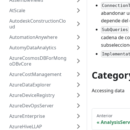
AssembleViews
Connection
AtScale
abandonar un
depende del 
AutodeskConstructionClo
ud
SubQueries
AutomationAnywhere
cadena de co
subseleccion
AutomyDataAnalytics
Implementa
AzureCosmosDBForMong
oDBvCore
Categor
AzureCostManagement
AzureDataExplorer
Accessing data
AzureDeviceRegistry
AzureDevOpsServer
Anterior
AzureEnterprise
AnalysisSer
AzureHiveLLAP