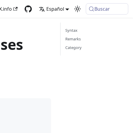
X.info
Español
Buscar
Syntax
ases
Remarks
Category