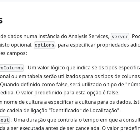
s
 de dados numa instância do Analysis Services,
. Po
server
isto opcional,
, para especificar propriedades adi
options
tes campos:
: Um valor lógico que indica se os tipos especif
reColumns
onal ou em tabela serão utilizados para os tipos de coluna
 Quando definido como false, será utilizado o tipo de "núm
dida. O valor predefinido para esta opção é false.
m nome de cultura a especificar a cultura para os dados. Is
e cadeia de ligação "Identificador de Localização".
: Uma duração que controla o tempo em que a consult
eout
ada a ser executada antes de ser cancelada. O valor predef