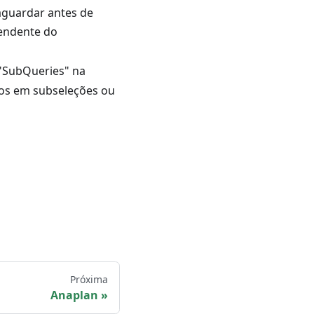
aguardar antes de
pendente do
 "SubQueries" na
dos em subseleções ou
Próxima
Anaplan