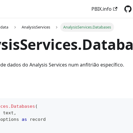
PBIX.info
 data
AnalysisServices
AnalysisServices.Databases
sisServices.Datab
de dados do Analysis Services num anfitrião específico.
ices.Databases
(
s
text
,
 options 
as
record