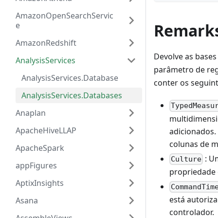
AmazonOpenSearchServic
e
Remark
AmazonRedshift
Devolve as bases
AnalysisServices
parâmetro de reg
AnalysisServices.Database
conter os seguin
AnalysisServices.Databases
TypedMeasu
Anaplan
multidimensi
ApacheHiveLLAP
adicionados.
colunas de me
ApacheSpark
: U
Culture
appFigures
propriedade d
AptixInsights
CommandTim
está autoriz
Asana
controlador.