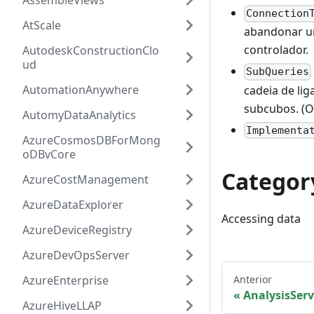
AssembleViews
Connection
AtScale
abandonar um
controlador.
AutodeskConstructionClo
ud
SubQueries
AutomationAnywhere
cadeia de li
subcubos. (O 
AutomyDataAnalytics
Implementa
AzureCosmosDBForMong
oDBvCore
Categor
AzureCostManagement
AzureDataExplorer
Accessing data
AzureDeviceRegistry
AzureDevOpsServer
Anterior
AzureEnterprise
AnalysisSer
AzureHiveLLAP