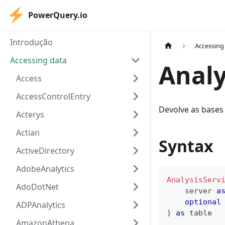
PowerQuery.io
Introdução
Accessing
Accessing data
Analy
Access
AccessControlEntry
Devolve as bases 
Acterys
Actian
Syntax
ActiveDirectory
AdobeAnalytics
AnalysisServ
AdoDotNet
    server 
a
optional
ADPAnalytics
)
as
table
AmazonAthena