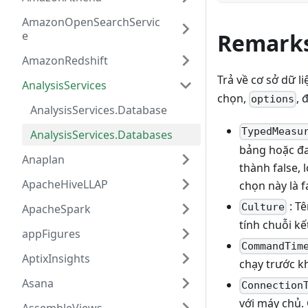
AmazonOpenSearchServic
e
Remark
AmazonRedshift
Trả về cơ sở dữ l
AnalysisServices
chọn,
, 
options
AnalysisServices.Database
TypedMeasu
AnalysisServices.Databases
bảng hoặc đa 
Anaplan
thành false, 
ApacheHiveLLAP
chọn này là f
: T
Culture
ApacheSpark
tính chuỗi kế
appFigures
CommandTim
AptixInsights
chạy trước k
Asana
Connection
với máy chủ. 