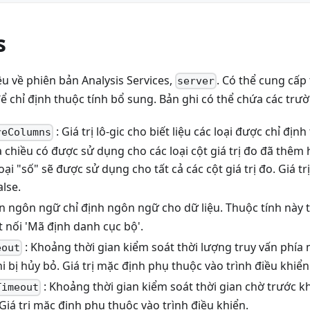
s
iệu về phiên bản Analysis Services,
. Có thể cung cấp
server
để chỉ định thuộc tính bổ sung. Bản ghi có thể chứa các trư
: Giá trị lô-gic cho biết liệu các loại được chỉ đị
reColumns
chiều có được sử dụng cho các loại cột giá trị đo đã thêm 
loại "số" sẽ được sử dụng cho tất cả các cột giá trị đo. Giá t
alse.
ên ngôn ngữ chỉ định ngôn ngữ cho dữ liệu. Thuộc tính này
t nối 'Mã định danh cục bộ'.
: Khoảng thời gian kiểm soát thời lượng truy vấn phía 
eout
hi bị hủy bỏ. Giá trị mặc định phụ thuộc vào trình điều khiển
: Khoảng thời gian kiểm soát thời gian chờ trước kh
Timeout
Giá trị mặc định phụ thuộc vào trình điều khiển.