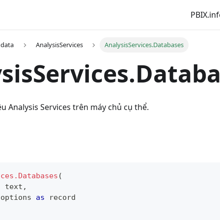
PBIX.in
 data
AnalysisServices
AnalysisServices.Databases
sisServices.Datab
liệu Analysis Services trên máy chủ cụ thể.
ices.Databases
(
s
text
,
 options 
as
record