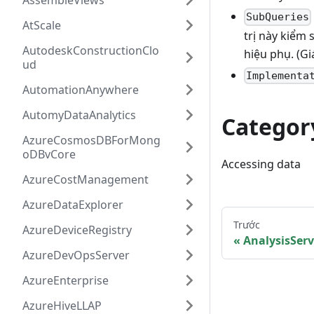
AssembleViews
SubQueries
AtScale
trị này kiểm
AutodeskConstructionClo
hiệu phụ. (Giá
ud
Implementa
AutomationAnywhere
AutomyDataAnalytics
Categor
AzureCosmosDBForMong
oDBvCore
Accessing data
AzureCostManagement
AzureDataExplorer
Trước
AzureDeviceRegistry
AnalysisSer
AzureDevOpsServer
AzureEnterprise
AzureHiveLLAP