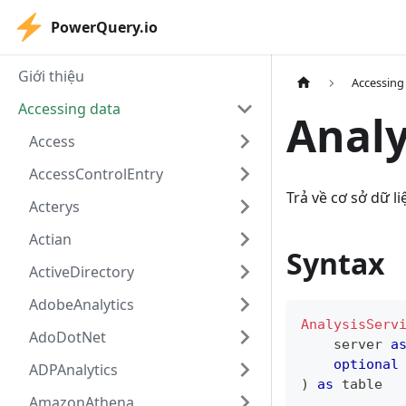
PowerQuery.io
Giới thiệu
Accessing
Accessing data
Analy
Access
AccessControlEntry
Trả về cơ sở dữ 
Acterys
Actian
Syntax
ActiveDirectory
AdobeAnalytics
AnalysisServ
AdoDotNet
    server 
a
optional
ADPAnalytics
)
as
table
AmazonAthena