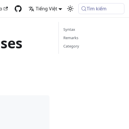
fo
Tiếng Việt
Tìm kiếm
Syntax
ases
Remarks
Category