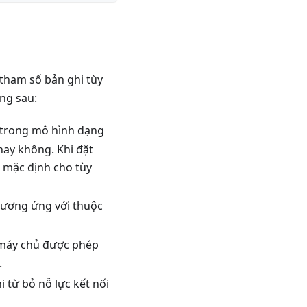
 tham số bản ghi tùy
ờng sau:
nh trong mô hình dạng
hay không. Khi đặt
rị mặc định cho tùy
 tương ứng với thuộc
máy chủ được phép
.
i từ bỏ nỗ lực kết nối