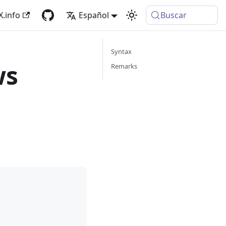
X.info
Español
Buscar
Syntax
ws
Remarks