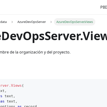
PBI
 data
AzureDevOpsServer
AzureDevOpsServer.Views
eDevOpsServer.Vie
mbre de la organización y del proyecto.
erver.Views
(
ext
,
as
text
,
 
as
text
,
 options 
as
record