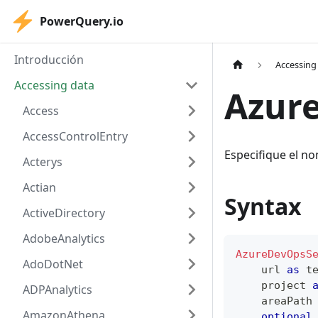
PowerQuery.io
Introducción
Accessing
Accessing data
Azur
Access
AccessControlEntry
Especifique el no
Acterys
Actian
Syntax
ActiveDirectory
AdobeAnalytics
AzureDevOpsS
AdoDotNet
    url 
as
t
    project 
ADPAnalytics
    areaPath
AmazonAthena
optional