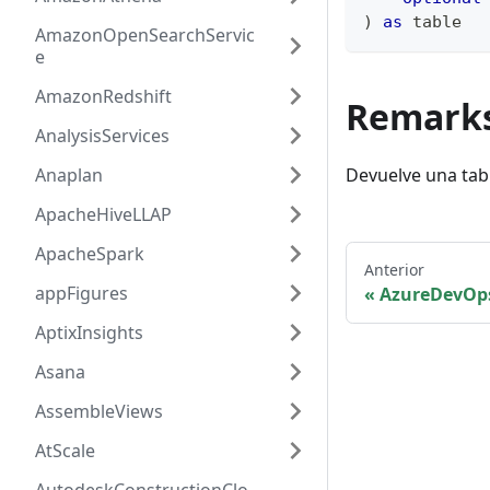
)
as
table
AmazonOpenSearchServic
e
AmazonRedshift
Remark
AnalysisServices
Anaplan
Devuelve una tab
ApacheHiveLLAP
ApacheSpark
Anterior
appFigures
AzureDevOps
AptixInsights
Asana
AssembleViews
AtScale