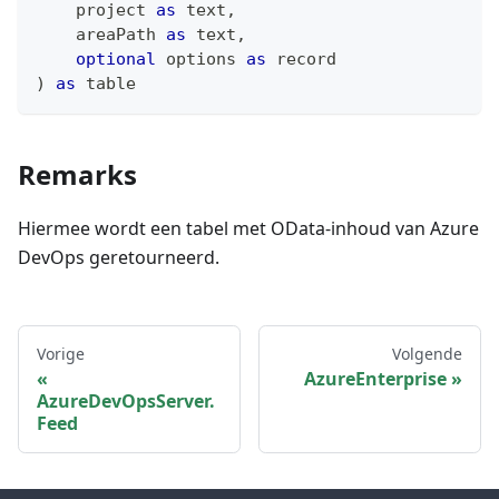
    project 
as
text
,
    areaPath 
as
text
,
optional
 options 
as
record
)
as
table
Remarks
Hiermee wordt een tabel met OData-inhoud van Azure
DevOps geretourneerd.
Vorige
Volgende
AzureEnterprise
AzureDevOpsServer.
Feed