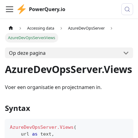
PowerQuery.io
Accessing data
AzureDevOpsServer
AzureDevOpsServer.Views
Op deze pagina
AzureDevOpsServer.Views
Voer een organisatie en projectnamen in.
Syntax
AzureDevOpsServer.Views
(
    url 
as
text
,