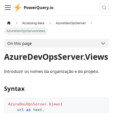
PowerQuery.io
Accessing data
AzureDevOpsServer
AzureDevOpsServer.Views
On this page
AzureDevOpsServer.Views
Introduzir os nomes da organização e do projeto.
Syntax
AzureDevOpsServer.Views
(
    url 
as
text
,