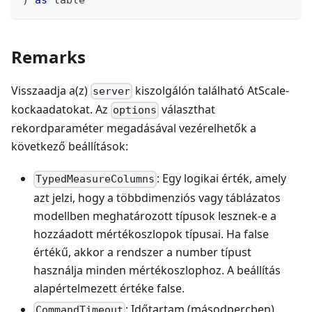
)
as
table
Remarks
Visszaadja a(z)
kiszolgálón található AtScale-
server
kockaadatokat. Az
választhat
options
rekordparaméter megadásával vezérelhetők a
következő beállítások:
: Egy logikai érték, amely
TypedMeasureColumns
azt jelzi, hogy a többdimenziós vagy táblázatos
modellben meghatározott típusok lesznek-e a
hozzáadott mértékoszlopok típusai. Ha false
értékű, akkor a rendszer a number típust
használja minden mértékoszlophoz. A beállítás
alapértelmezett értéke false.
: Időtartam (másodpercben),
CommandTimeout