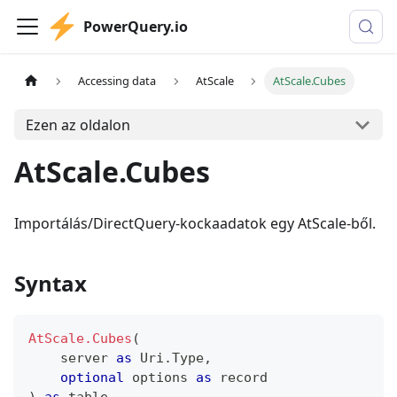
PowerQuery.io
Accessing data
AtScale
AtScale.Cubes
Ezen az oldalon
AtScale.Cubes
Importálás/DirectQuery-kockaadatok egy AtScale-ből.
Syntax
AtScale.Cubes
(
    server 
as
 Uri.Type
,
optional
 options 
as
record