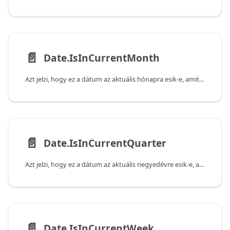
📄️
Date.IsInCurrentMonth
Azt jelzi, hogy ez a dátum az aktuális hónapra esik-e, amit a rendszeren beállított aktuális dátum és idő határoz meg.
📄️
Date.IsInCurrentQuarter
Azt jelzi, hogy ez a dátum az aktuális negyedévre esik-e, amit a rendszeren beállított aktuális dátum és idő határoz meg.
📄️
Date.IsInCurrentWeek