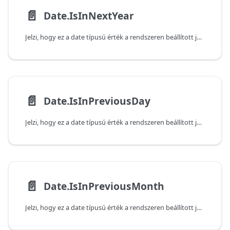
📄️
Date.IsInNextYear
Jelzi, hogy ez a date típusú érték a rendszeren beállított jelenlegi dátum és idő alapján a következő évben következik-e be. Vegye figyelembe, hogy a függvény false (hamis) értéket ad vissza, ha az átadott érték az aktuális évben következik be.
📄️
Date.IsInPreviousDay
Jelzi, hogy ez a date típusú érték a rendszeren beállított jelenlegi dátum és idő alapján az előző napon következik-e be. Vegye figyelembe, hogy a függvény false (hamis) értéket ad vissza, ha az átadott érték az aktuális napon következik be.
📄️
Date.IsInPreviousMonth
Jelzi, hogy ez a date típusú érték a rendszeren beállított jelenlegi dátum és idő alapján az előző hónapban következik-e be. Vegye figyelembe, hogy a függvény false (hamis) értéket ad vissza, ha az átadott érték az aktuális hónapban következik be.