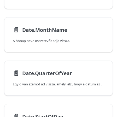
📄️
Date.MonthName
A hónap neve összetevőt adja vissza.
📄️
Date.QuarterOfYear
Egy olyan számot ad vissza, amely jelzi, hogy a dátum az év hányadik negyedévébe esik.
📄️
Date.StartOfDay