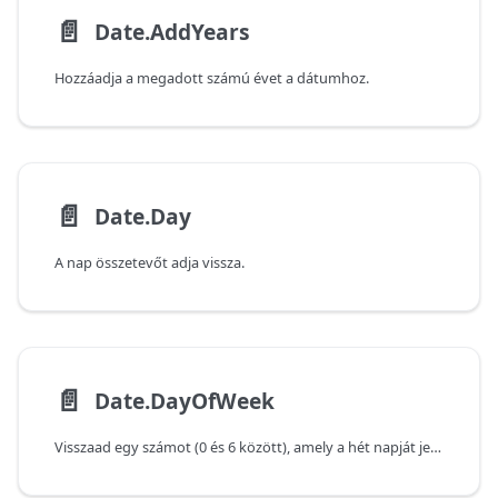
📄️
Date.AddYears
Hozzáadja a megadott számú évet a dátumhoz.
📄️
Date.Day
A nap összetevőt adja vissza.
📄️
Date.DayOfWeek
Visszaad egy számot (0 és 6 között), amely a hét napját jelöli a megadott érték vonatkozásában.