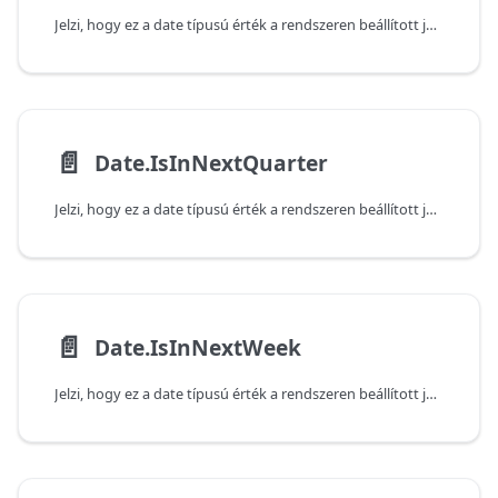
Jelzi, hogy ez a date típusú érték a rendszeren beállított jelenlegi dátum és idő alapján a következő, adott számú évben következik-e be. Vegye figyelembe, hogy a függvény false (hamis) értéket ad vissza, ha az átadott érték az aktuális évben következik be.
📄️
Date.IsInNextQuarter
Jelzi, hogy ez a date típusú érték a rendszeren beállított jelenlegi dátum és idő alapján a következő negyedévben következik-e be. Vegye figyelembe, hogy a függvény false (hamis) értéket ad vissza, ha az átadott érték az aktuális negyedévben következik be.
📄️
Date.IsInNextWeek
Jelzi, hogy ez a date típusú érték a rendszeren beállított jelenlegi dátum és idő alapján a következő héten következik-e be. Vegye figyelembe, hogy a függvény false (hamis) értéket ad vissza, ha az átadott érték az aktuális héten következik be.