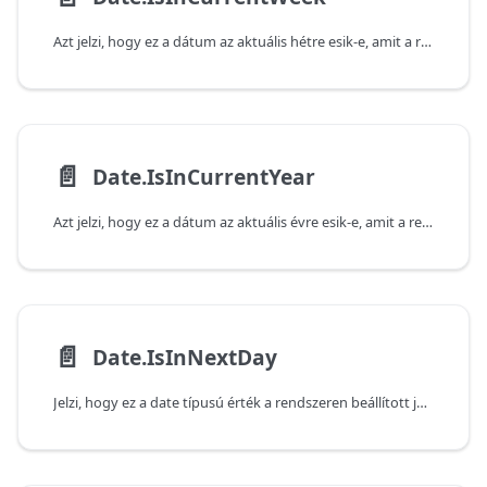
Azt jelzi, hogy ez a dátum az aktuális hétre esik-e, amit a rendszeren beállított aktuális dátum és idő határoz meg.
📄️
Date.IsInCurrentYear
Azt jelzi, hogy ez a dátum az aktuális évre esik-e, amit a rendszeren beállított aktuális dátum és idő határoz meg.
📄️
Date.IsInNextDay
Jelzi, hogy ez a date típusú érték a rendszeren beállított jelenlegi dátum és idő alapján a következő napon következik-e be. Vegye figyelembe, hogy a függvény false (hamis) értéket ad vissza, ha az átadott érték az aktuális napon következik be.