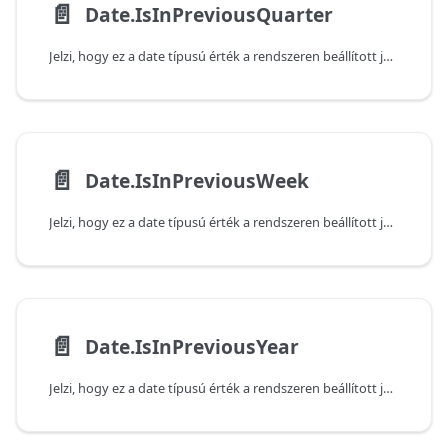
📄️
Date.IsInPreviousQuarter
Jelzi, hogy ez a date típusú érték a rendszeren beállított jelenlegi dátum és idő alapján az előző negyedévben következik-e be. Vegye figyelembe, hogy a függvény false (hamis) értéket ad vissza, ha az átadott érték az aktuális negyedévben következik be.
📄️
Date.IsInPreviousWeek
Jelzi, hogy ez a date típusú érték a rendszeren beállított jelenlegi dátum és idő alapján az előző héten következik-e be. Vegye figyelembe, hogy a függvény false (hamis) értéket ad vissza, ha az átadott érték az aktuális héten következik be.
📄️
Date.IsInPreviousYear
Jelzi, hogy ez a date típusú érték a rendszeren beállított jelenlegi dátum és idő alapján az előző évben következik-e be. Vegye figyelembe, hogy a függvény false (hamis) értéket ad vissza, ha az átadott érték az aktuális évben következik be.