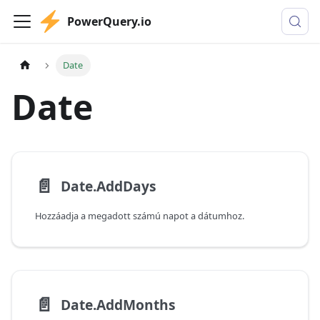
PowerQuery.io
Date
Date
📄️
Date.AddDays
Hozzáadja a megadott számú napot a dátumhoz.
📄️
Date.AddMonths