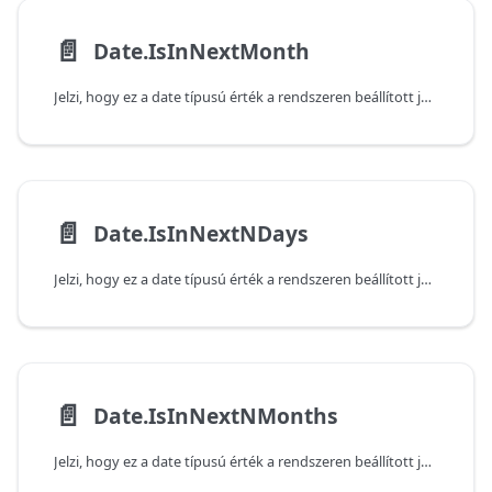
📄️
Date.IsInNextMonth
Jelzi, hogy ez a date típusú érték a rendszeren beállított jelenlegi dátum és idő alapján a következő hónapban következik-e be. Vegye figyelembe, hogy a függvény false (hamis) értéket ad vissza, ha az átadott érték az aktuális hónapban következik be.
📄️
Date.IsInNextNDays
Jelzi, hogy ez a date típusú érték a rendszeren beállított jelenlegi dátum és idő alapján a következő, adott számú napon belül következik-e be. Vegye figyelembe, hogy a függvény false (hamis) értéket ad vissza, ha az átadott érték az aktuális napon következik be.
📄️
Date.IsInNextNMonths
Jelzi, hogy ez a date típusú érték a rendszeren beállított jelenlegi dátum és idő alapján a következő, adott számú hónapon belül következik-e be. Vegye figyelembe, hogy a függvény false (hamis) értéket ad vissza, ha az átadott érték az aktuális hónapban következik be.