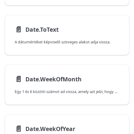
📄️
Date.ToText
A dátumértéket képviselő szöveges alakot adja vissza.
📄️
Date.WeekOfMonth
Egy 1 és 6 közötti számot ad vissza, amely azt jelzi, hogy ez a dátum a hónap hányadik hetére esik.
📄️
Date.WeekOfYear