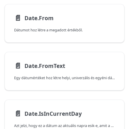
📄️
Date.From
Dátumot hoz létre a megadott értékből.
📄️
Date.FromText
Egy dátumértéket hoz létre helyi, univerzális és egyéni dátumformátumokból.
📄️
Date.IsInCurrentDay
Azt jelzi, hogy ez a dátum az aktuális napra esik-e, amit a rendszeren beállított aktuális dátum és idő határoz meg.