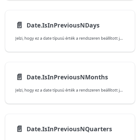
📄️
Date.IsInPreviousNDays
Jelzi, hogy ez a date típusú érték a rendszeren beállított jelenlegi dátum és idő alapján az előző, adott számú napon következik-e be. Vegye figyelembe, hogy a függvény false (hamis) értéket ad vissza, ha az átadott érték az aktuális napon következik be.
📄️
Date.IsInPreviousNMonths
Jelzi, hogy ez a date típusú érték a rendszeren beállított jelenlegi dátum és idő alapján az előző, adott számú hónapban következik-e be. Vegye figyelembe, hogy a függvény false (hamis) értéket ad vissza, ha az átadott érték az aktuális hónapban következik be.
📄️
Date.IsInPreviousNQuarters