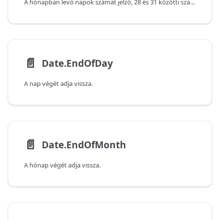
A hónapban levő napok számát jelző, 28 és 31 közötti számot ad vissza.
📄️
Date.EndOfDay
A nap végét adja vissza.
📄️
Date.EndOfMonth
A hónap végét adja vissza.