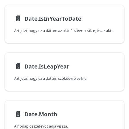
📄️
Date.IsInYearToDate
Azt jelzi, hogy ez a dátum az aktuális évre esik-e, és az aktuális napon vagy az előtt van-e, amit a rendszeren beállított aktuális dátum és idő határoz meg.
📄️
Date.IsLeapYear
Azt jelzi, hogy ez a dátum szökőévre esik-e.
📄️
Date.Month
A hónap összetevőt adja vissza.