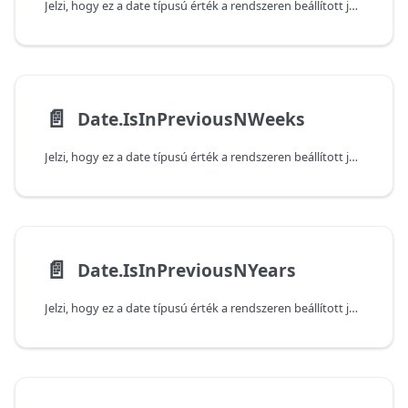
Jelzi, hogy ez a date típusú érték a rendszeren beállított jelenlegi dátum és idő alapján az előző, adott számú negyedévben következik-e be. Vegye figyelembe, hogy a függvény false (hamis) értéket ad vissza, ha az átadott érték az aktuális negyedévben következik be.
📄️
Date.IsInPreviousNWeeks
Jelzi, hogy ez a date típusú érték a rendszeren beállított jelenlegi dátum és idő alapján az előző, adott számú héten belül következik-e be. Vegye figyelembe, hogy a függvény false (hamis) értéket ad vissza, ha az átadott érték az aktuális héten következik be.
📄️
Date.IsInPreviousNYears
Jelzi, hogy ez a date típusú érték a rendszeren beállított jelenlegi dátum és idő alapján az előző, adott számú éven belül következik-e be. Vegye figyelembe, hogy a függvény false (hamis) értéket ad vissza, ha az átadott érték az aktuális évben következik be.