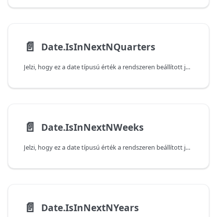
📄️
Date.IsInNextNQuarters
Jelzi, hogy ez a date típusú érték a rendszeren beállított jelenlegi dátum és idő alapján a következő, adott számú negyedéven belül következik-e be. Vegye figyelembe, hogy a függvény false (hamis) értéket ad vissza, ha az átadott érték az aktuális negyedévben következik be.
📄️
Date.IsInNextNWeeks
Jelzi, hogy ez a date típusú érték a rendszeren beállított jelenlegi dátum és idő alapján a következő, adott számú héten belül következik-e be. Vegye figyelembe, hogy a függvény false (hamis) értéket ad vissza, ha az átadott érték az aktuális héten következik be.
📄️
Date.IsInNextNYears