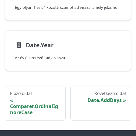
Egy olyan 1 és 54 közötti számot ad vissza, amely jelzi, hogy ez a dátum az év hányadik hetére esik.
📄️
Date.Year
Az év összetevőt adja vissza.
Előző oldal
Következő oldal
Date.AddDays
Comparer.OrdinalIg
noreCase