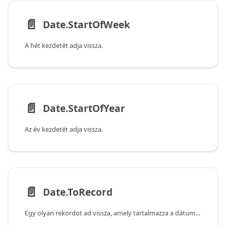
📄️
Date.StartOfWeek
A hét kezdetét adja vissza.
📄️
Date.StartOfYear
Az év kezdetét adja vissza.
📄️
Date.ToRecord
Egy olyan rekordot ad vissza, amely tartalmazza a dátumérték részeit.