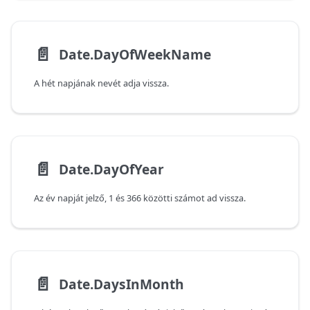
📄️
Date.DayOfWeekName
A hét napjának nevét adja vissza.
📄️
Date.DayOfYear
Az év napját jelző, 1 és 366 közötti számot ad vissza.
📄️
Date.DaysInMonth