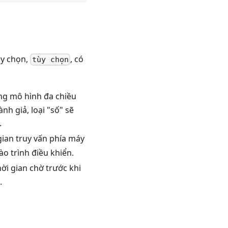
ùy chọn,
, có
tùy chọn
rong mô hình đa chiều
h giả, loại "số" sẽ
.
 gian truy vấn phía máy
ào trình điều khiển.
hời gian chờ trước khi
.