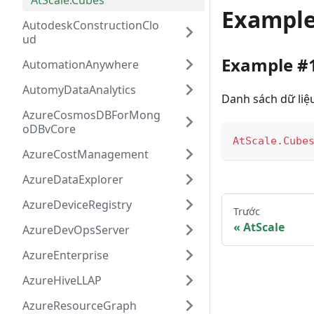
AtScale.Cubes
Exampl
AutodeskConstructionClo
ud
Example #
AutomationAnywhere
AutomyDataAnalytics
Danh sách dữ liệu
AzureCosmosDBForMong
oDBvCore
AtScale.Cube
AzureCostManagement
AzureDataExplorer
AzureDeviceRegistry
Trước
AtScale
AzureDevOpsServer
AzureEnterprise
AzureHiveLLAP
AzureResourceGraph