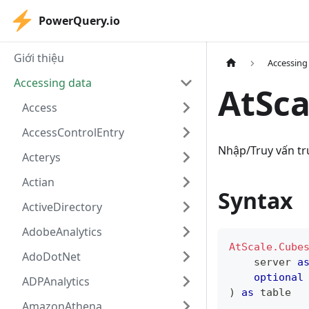
PowerQuery.io
Giới thiệu
Accessing
Accessing data
AtSca
Access
AccessControlEntry
Nhập/Truy vấn trự
Acterys
Actian
Syntax
ActiveDirectory
AdobeAnalytics
AtScale.Cube
AdoDotNet
    server 
a
optional
ADPAnalytics
)
as
table
AmazonAthena