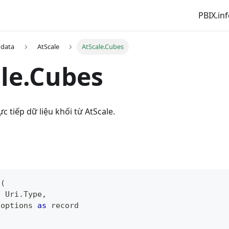
PBIX.in
 data
AtScale
AtScale.Cubes
le.Cubes
c tiếp dữ liệu khối từ AtScale.
s
(
s
 Uri.Type
,
 options 
as
record