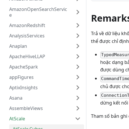
AmazonOpenSearchServic
e
Remark
AmazonRedshift
Trả về dữ liệu kh
AnalysisServices
thể được chỉ định
Anaplan
TypedMeasu
ApacheHiveLLAP
hoặc dạng bả
ApacheSpark
được dùng cho
appFigures
CommandTim
chủ được cho 
AptixInsights
Connection
Asana
dừng kết nối 
AssembleViews
Tham số bản ghi đ
AtScale