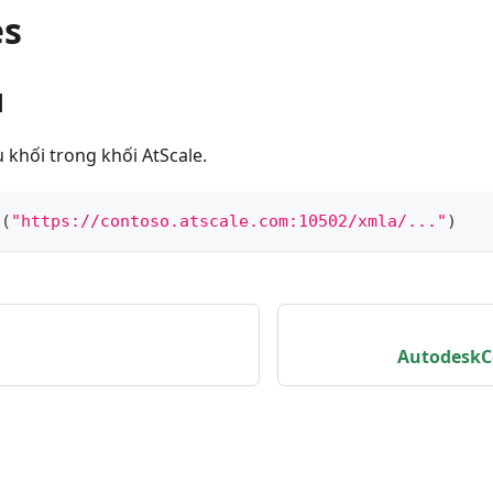
es
1
 khối trong khối AtScale.
s
(
"https://contoso.atscale.com:10502/xmla/..."
)
AutodeskC