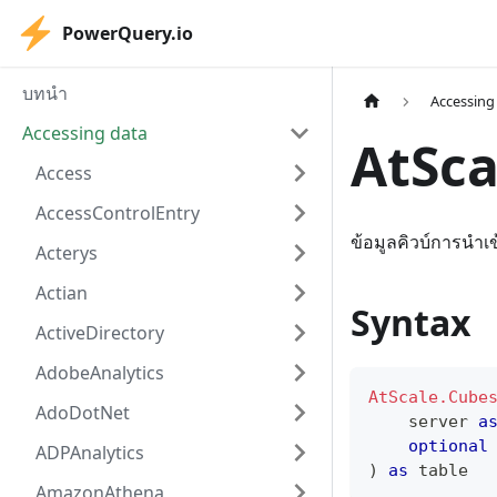
PowerQuery.io
บทนำ
Accessing
Accessing data
AtSca
Access
AccessControlEntry
ข้อมูลคิวบ์การนำเ
Acterys
Actian
Syntax
ActiveDirectory
AdobeAnalytics
AtScale.Cube
AdoDotNet
    server 
a
optional
ADPAnalytics
)
as
table
AmazonAthena