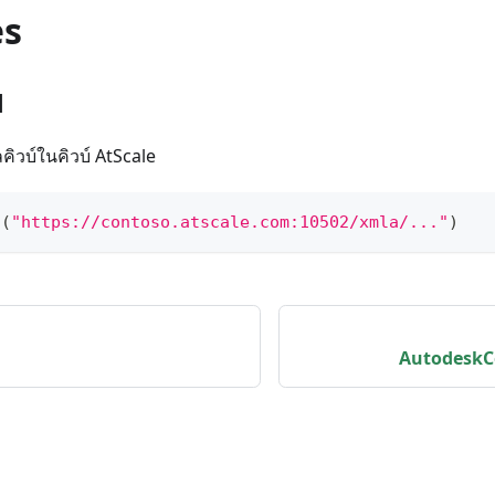
es
1
ิวบ์ในคิวบ์ AtScale
s
(
"https://contoso.atscale.com:10502/xmla/..."
)
AutodeskC