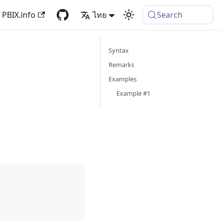
PBIX.info
ไทย
Search
Syntax
Remarks
Examples
Example #1