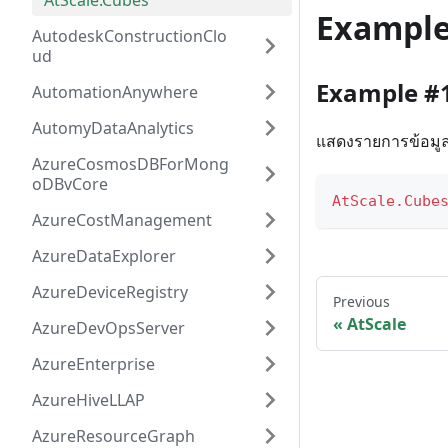
AtScale.Cubes
Exampl
AutodeskConstructionClo
ud
Example #
AutomationAnywhere
AutomyDataAnalytics
แสดงรายการข้อมูลค
AzureCosmosDBForMong
oDBvCore
AtScale.Cube
AzureCostManagement
AzureDataExplorer
AzureDeviceRegistry
Previous
AtScale
AzureDevOpsServer
AzureEnterprise
AzureHiveLLAP
AzureResourceGraph