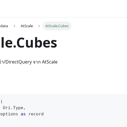
 data
AtScale
AtScale.Cubes
le.Cubes
ข้า/DirectQuery จาก AtScale
s
(
s
 Uri.Type
,
 options 
as
record