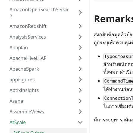
AmazonOpenSearchServic
e
Remark
AmazonRedshift
ส่งกลับข้อมูลคิวบ์
AnalysisServices
ถูกระบุเพื่อควบคุมต
Anaplan
TypedMeasu
ApacheHiveLLAP
สำหรับชนิดคอลั
ApacheSpark
ทั้งหมด ค่าเริ่
appFigures
CommandTim
ให้ทำงานก่อนท
AptixInsights
Connection
Asana
ในการเชื่อมต่อ
AssembleViews
มีการระบุพารามิเตอ
AtScale