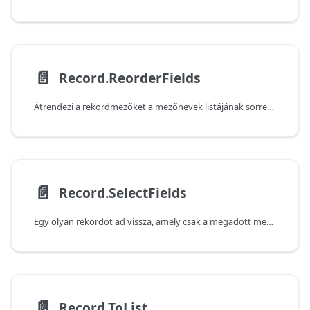
📄️
Record.ReorderFields
Átrendezi a rekordmezőket a mezőnevek listájának sorrendjének megfelelően.
📄️
Record.SelectFields
Egy olyan rekordot ad vissza, amely csak a megadott mezőket tartalmazza.
📄️
Record.ToList