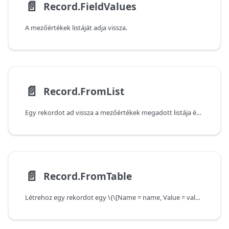
📄️
Record.FieldValues
A mezőértékek listáját adja vissza.
📄️
Record.FromList
Egy rekordot ad vissza a mezőértékek megadott listája és a mezők halmaza alapján.
📄️
Record.FromTable
Létrehoz egy rekordot egy \{\[Name = name, Value = value\]\} alakú táblából.