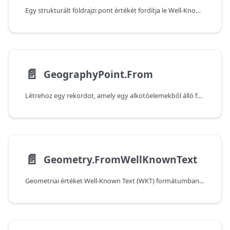
Egy strukturált földrajzi pont értékét fordítja le Well-Known Text (WKT) formába.
📄️
GeographyPoint.From
Létrehoz egy rekordot, amely egy alkotóelemekből álló földrajzi pontot jelöl.
📄️
Geometry.FromWellKnownText
Geometriai értéket Well-Known Text (WKT) formátumban képviselő szöveget fordít le strukturált rekorddá.