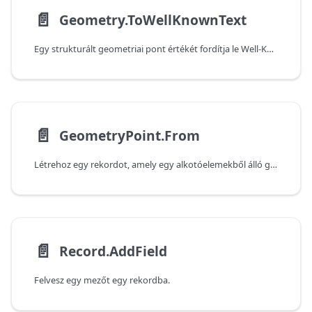
📄️
Geometry.ToWellKnownText
Egy strukturált geometriai pont értékét fordítja le Well-Known Text (WKT) formába.
📄️
GeometryPoint.From
Létrehoz egy rekordot, amely egy alkotóelemekből álló geometriai pontot jelöl.
📄️
Record.AddField
Felvesz egy mezőt egy rekordba.