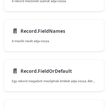
A rekord mezőinek számát adja vissza.
📄️
Record.FieldNames
A mezők nevét adja vissza.
📄️
Record.FieldOrDefault
Egy rekord megadott mezőjének értékét adja vissza, illetve az alapértelmezett értéket, ha a mező nem található.