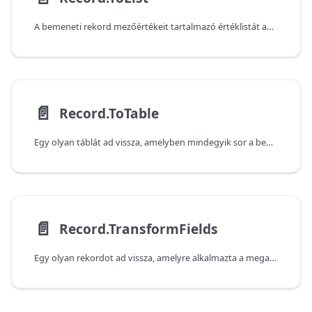
A bemeneti rekord mezőértékeit tartalmazó értéklistát ad vissza.
📄️
Record.ToTable
Egy olyan táblát ad vissza, amelyben mindegyik sor a bemeneti rekord egyik mezőjének nevét és értékét tartalmazza.
📄️
Record.TransformFields
Egy olyan rekordot ad vissza, amelyre alkalmazta a megadott átalakításokat.