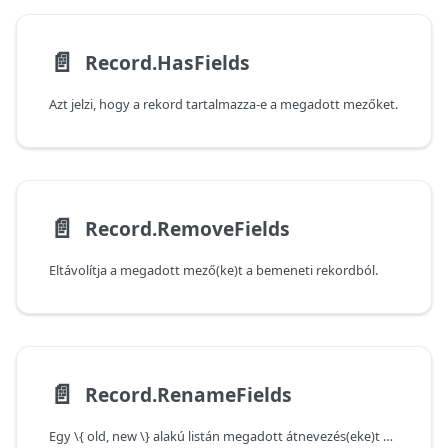
📄️
Record.HasFields
Azt jelzi, hogy a rekord tartalmazza-e a megadott mezőket.
📄️
Record.RemoveFields
Eltávolítja a megadott mező(ke)t a bemeneti rekordból.
📄️
Record.RenameFields
Egy \{ old, new \} alakú listán megadott átnevezés(eke)t hajt végre.