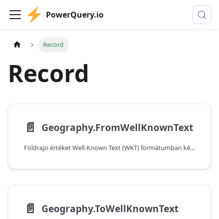
PowerQuery.io
Record
Record
📄️
Geography.FromWellKnownText
Földrajzi értéket Well-Known Text (WKT) formátumban képviselő szöveget fordít le strukturált rekorddá.
📄️
Geography.ToWellKnownText