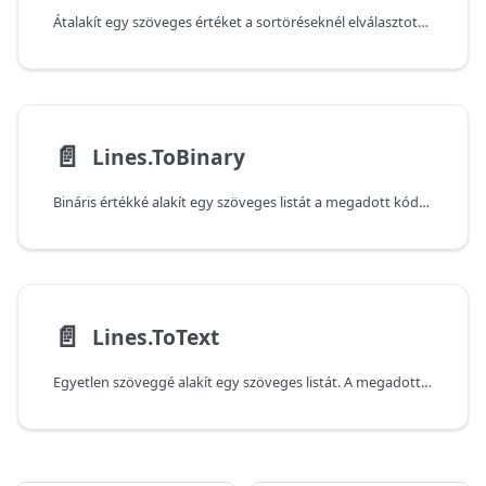
Átalakít egy szöveges értéket a sortöréseknél elválasztott szöveges értékekből álló listára. Ha az includeLineSeparators értéke igaz, a sortörés karakterek a szöveg részét képezik.
📄️
Lines.ToBinary
Bináris értékké alakít egy szöveges listát a megadott kódolás és lineSeparator használatával. A megadott lineSeparator elválasztó mindegyik sorhoz hozzá lesz fűzve. Ha nincs megadva elválasztó, a program a kocsivissza és sortörés karaktereket használja sorelválasztóként.
📄️
Lines.ToText
Egyetlen szöveggé alakít egy szöveges listát. A megadott lineSeparator elválasztó mindegyik sorhoz hozzá lesz fűzve. Ha nincs megadva elválasztó, a program a kocsivissza és sortörés karaktereket használja sorelválasztóként.