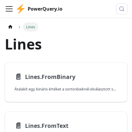
PowerQuery.io
Lines
Lines
📄️
Lines.FromBinary
Átalakít egy bináris értéket a sortöréseknél elválasztott szöveges értékekből álló listára. Ha az idézőjel stílusa meg van adva, a sortörések idézőjelek között jelenhetnek meg. Ha az includeLineSeparators értéke igaz, a sortörés karakterek a szöveg részét képezik.
📄️
Lines.FromText