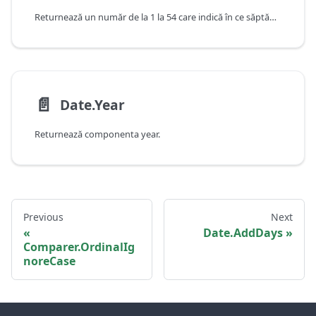
Returnează un număr de la 1 la 54 care indică în ce săptămână a anului cade această dată.
📄️
Date.Year
Returnează componenta year.
Previous
Next
Date.AddDays
Comparer.OrdinalIg
noreCase