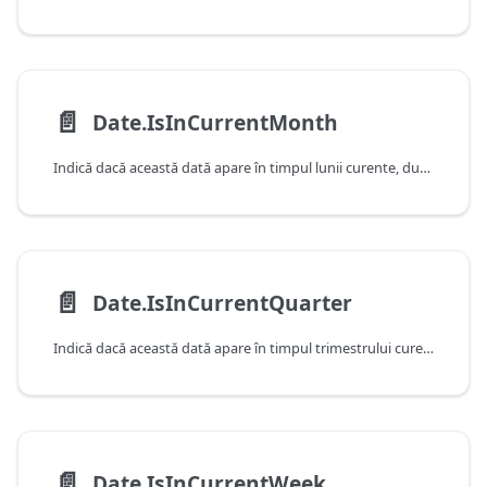
📄️
Date.IsInCurrentMonth
Indică dacă această dată apare în timpul lunii curente, după cum este determinat de data şi ora curente ale sistemului.
📄️
Date.IsInCurrentQuarter
Indică dacă această dată apare în timpul trimestrului curent, după cum este determinat de data şi ora curente ale sistemului.
📄️
Date.IsInCurrentWeek