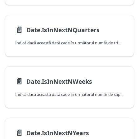
📄️
Date.IsInNextNQuarters
Indică dacă această dată cade în următorul număr de trimestre, după cum este determinat de data și ora curente ale sistemului. Rețineți că această funcție va returna false atunci când primește o valoare care cade în trimestrul curent.
📄️
Date.IsInNextNWeeks
Indică dacă această dată cade în următorul număr de săptămâni, după cum este determinat de data și ora curente ale sistemului. Rețineți că această funcție va returna false atunci când primește o valoare care cade în săptămâna curentă.
📄️
Date.IsInNextNYears