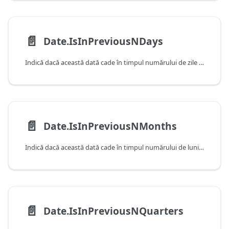
📄️
Date.IsInPreviousNDays
Indică dacă această dată cade în timpul numărului de zile anterior, după cum este determinat de data și ora curente ale sistemului. Rețineți faptul că această funcție va returna false atunci când primește o valoare care cade în ziua curentă.
📄️
Date.IsInPreviousNMonths
Indică dacă această dată cade în timpul numărului de luni anterior, după cum este determinat de data și ora curente ale sistemului. Rețineți faptul că această funcție va returna false atunci când primește o valoare care cade în luna curentă.
📄️
Date.IsInPreviousNQuarters