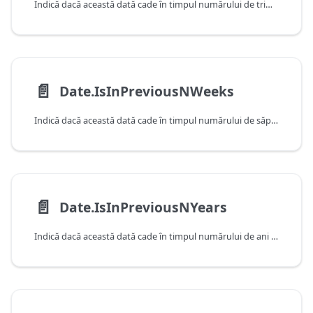
Indică dacă această dată cade în timpul numărului de trimestre anterior, după cum este determinat de data și ora curente ale sistemului. Rețineți faptul că această funcție va returna false atunci când primește o valoare care cade în trimestrul curent.
📄️
Date.IsInPreviousNWeeks
Indică dacă această dată cade în timpul numărului de săptămâni anterior, după cum este determinat de data și ora curente ale sistemului. Rețineți faptul că această funcție va returna false atunci când primește o valoare care cade în săptămâna curentă.
📄️
Date.IsInPreviousNYears
Indică dacă această dată cade în timpul numărului de ani anterior, după cum este determinat de data și ora curente ale sistemului. Rețineți faptul că această funcție va returna false atunci când primește o valoare care cade în anul curent.