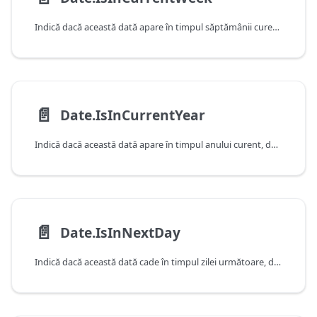
Indică dacă această dată apare în timpul săptămânii curente, după cum este determinat de data şi ora curente ale sistemului.
📄️
Date.IsInCurrentYear
Indică dacă această dată apare în timpul anului curent, după cum este determinat de data şi ora curente ale sistemului.
📄️
Date.IsInNextDay
Indică dacă această dată cade în timpul zilei următoare, după cum este determinat de data și ora curente ale sistemului. Rețineți că această funcție va returna false atunci când primește o valoare care cade în ziua curentă.