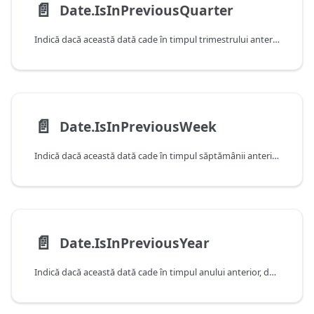
📄️
Date.IsInPreviousQuarter
Indică dacă această dată cade în timpul trimestrului anterior, după cum este determinat de data și ora curente ale sistemului. Rețineți că această funcție va returna false atunci când primește o valoare care cade în trimestrul curent.
📄️
Date.IsInPreviousWeek
Indică dacă această dată cade în timpul săptămânii anterioare, după cum este determinat de data și ora curente ale sistemului. Rețineți că această funcție va returna false atunci când primește o valoare care cade în săptămâna curentă.
📄️
Date.IsInPreviousYear
Indică dacă această dată cade în timpul anului anterior, după cum este determinat de data și ora curente ale sistemului. Rețineți că această funcție va returna false atunci când primește o valoare care cade în anul curent.