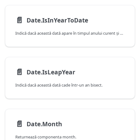
📄️
Date.IsInYearToDate
Indică dacă această dată apare în timpul anului curent şi este în sau înainte de ziua curentă, după cum este determinat de data şi ora curente ale sistemului.
📄️
Date.IsLeapYear
Indică dacă această dată cade într-un an bisect.
📄️
Date.Month
Returnează componenta month.