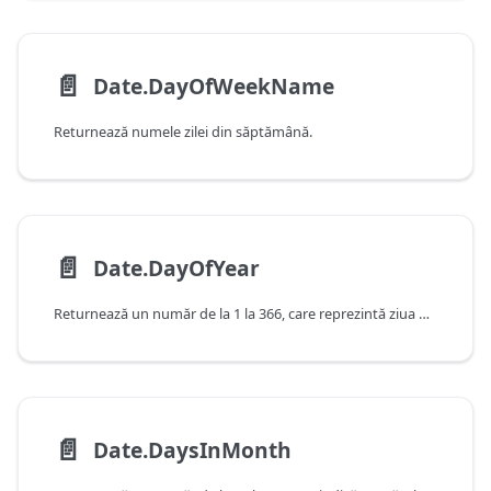
📄️
Date.DayOfWeekName
Returnează numele zilei din săptămână.
📄️
Date.DayOfYear
Returnează un număr de la 1 la 366, care reprezintă ziua din an.
📄️
Date.DaysInMonth