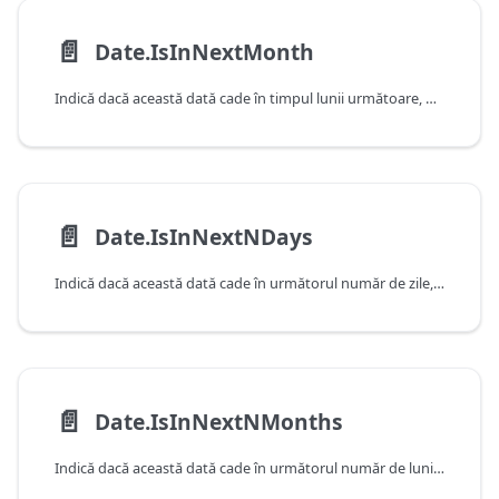
📄️
Date.IsInNextMonth
Indică dacă această dată cade în timpul lunii următoare, după cum este determinat de data și ora curente ale sistemului. Rețineți că această funcție va returna false atunci când primește o valoare care cade în luna curentă.
📄️
Date.IsInNextNDays
Indică dacă această dată cade în următorul număr de zile, după cum este determinat de data și ora curente ale sistemului. Rețineți că această funcție va returna false atunci când primește o valoare care cade în ziua curentă.
📄️
Date.IsInNextNMonths
Indică dacă această dată cade în următorul număr de luni, după cum este determinat de data și ora curente ale sistemului. Rețineți că această funcție va returna false atunci când primește o valoare care cade în luna curentă.