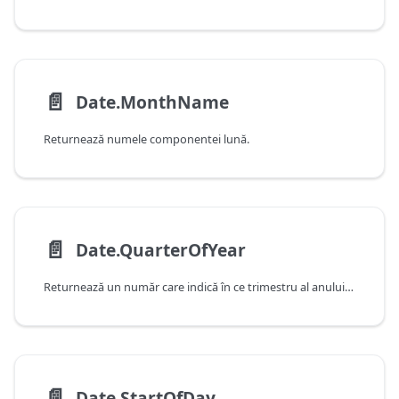
📄️
Date.MonthName
Returnează numele componentei lună.
📄️
Date.QuarterOfYear
Returnează un număr care indică în ce trimestru al anului cade data.
📄️
Date.StartOfDay