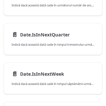
Indică dacă această dată cade în următorul număr de ani, după cum este determinat de data și ora curente ale sistemului. Rețineți că această funcție va returna false atunci când primește o valoare care cade în anul curent.
📄️
Date.IsInNextQuarter
Indică dacă această dată cade în timpul trimestrului următor, după cum este determinat de data și ora curente ale sistemului. Rețineți că această funcție va returna false atunci când primește o valoare care cade în trimestrul curent.
📄️
Date.IsInNextWeek
Indică dacă această dată cade în timpul săptămânii următoare, după cum este determinat de data și ora curente ale sistemului. Rețineți că această funcție va returna false atunci când primește o valoare care cade în săptămâna curentă.