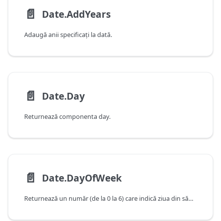
📄️
Date.AddYears
Adaugă anii specificaţi la dată.
📄️
Date.Day
Returnează componenta day.
📄️
Date.DayOfWeek
Returnează un număr (de la 0 la 6) care indică ziua din săptămână în care cade valoarea furnizată.