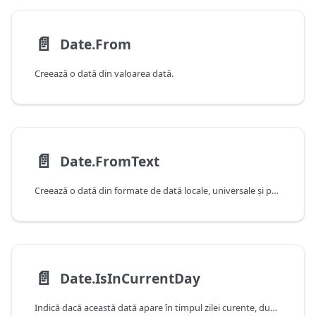
📄️
Date.From
Creează o dată din valoarea dată.
📄️
Date.FromText
Creează o dată din formate de dată locale, universale și particularizate.
📄️
Date.IsInCurrentDay
Indică dacă această dată apare în timpul zilei curente, după cum este determinat de data şi ora curente ale sistemului.