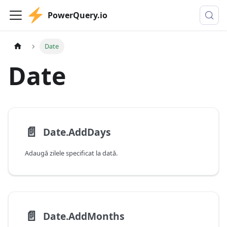
PowerQuery.io
Date
Date
📄️
Date.AddDays
Adaugă zilele specificat la dată.
📄️
Date.AddMonths