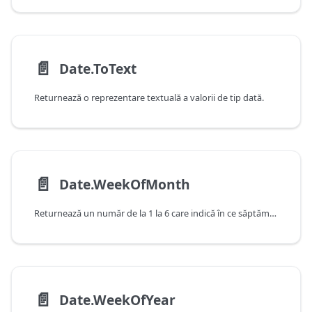
📄️
Date.ToText
Returnează o reprezentare textuală a valorii de tip dată.
📄️
Date.WeekOfMonth
Returnează un număr de la 1 la 6 care indică în ce săptămână din lună cade această dată.
📄️
Date.WeekOfYear