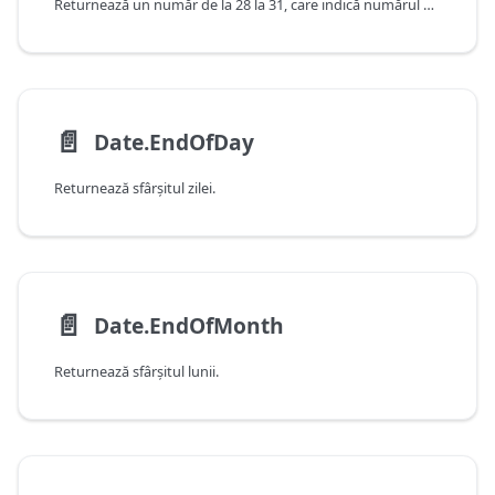
Returnează un număr de la 28 la 31, care indică numărul de zile din lună.
📄️
Date.EndOfDay
Returnează sfârșitul zilei.
📄️
Date.EndOfMonth
Returnează sfârșitul lunii.