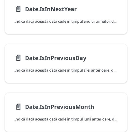
📄️
Date.IsInNextYear
Indică dacă această dată cade în timpul anului următor, după cum este determinat de data și ora curente ale sistemului. Rețineți că această funcție va returna false atunci când primește o valoare care cade în anul curent.
📄️
Date.IsInPreviousDay
Indică dacă această dată cade în timpul zilei anterioare, după cum este determinat de data și ora curente ale sistemului. Rețineți că această funcție va returna false atunci când primește o valoare care cade în ziua curentă.
📄️
Date.IsInPreviousMonth
Indică dacă această dată cade în timpul lunii anterioare, după cum este determinat de data și ora curente ale sistemului. Rețineți că această funcție va returna false atunci când primește o valoare care cade în luna curentă.