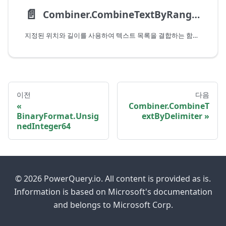
📄️
Combiner.CombineTextByRanges
지정된 위치와 길이를 사용하여 텍스트 목록을 결합하는 함수를 반환합니다.
이전
다음
Combiner.CombineT
BinaryFormat.Unsig
extByDelimiter
nedInteger64
© 2026 PowerQuery.io. All content is provided as is.
Information is based on Microsoft's documentation
and belongs to Microsoft Corp.