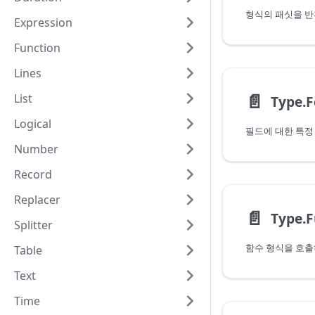
형식의 패싯을 반
Expression
Function
Lines
📄️
List
Type.
Logical
Number
Record
Replacer
📄️
Splitter
Table
Text
Time