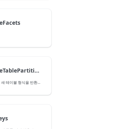
eFacets
Type.ReplaceTablePartitionKey
지정된 파티션 키로 대체된 새 테이블 형식을 반환합니다.
eys