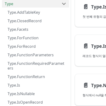
Type
📄️
Type.I
Type.AddTableKey
Type.ClosedRecord
Type.Facets
Type.ForFunction
📄️
Type.
Type.ForRecord
Type.FunctionParameters
레코드 형식이 열
Type.FunctionRequiredParamet
ers
Type.FunctionReturn
📄️
Type.
Type.Is
Type.IsNullable
형식에서 null을
Type.IsOpenRecord