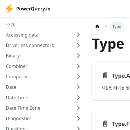
PowerQuery.io
소개
Type
Accessing data
Type
Driverless connectors
Binary
Combiner
📄️
Type.
Comparer
Date
지정된 테이블 형
Date Time
Date Time Zone
Diagnostics
📄️
Type.F
Duration