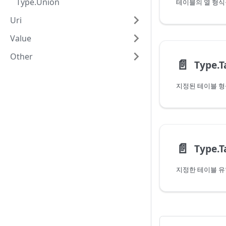
Type.Union
테이블의 열 형식
Uri
Value
Other
📄️
Type.T
📄️
Type.