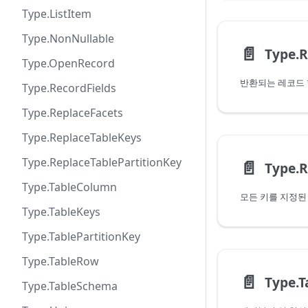
Type.ListItem
Type.NonNullable
📄️
Type.R
Type.OpenRecord
Type.RecordFields
Type.ReplaceFacets
Type.ReplaceTableKeys
Type.ReplaceTablePartitionKey
📄️
Type.R
Type.TableColumn
Type.TableKeys
Type.TablePartitionKey
Type.TableRow
📄️
Type.
Type.TableSchema