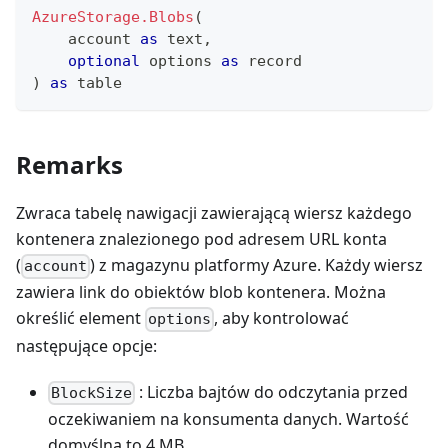
AzureStorage.Blobs
(
    account 
as
text
,
optional
 options 
as
record
)
as
table
Remarks
Zwraca tabelę nawigacji zawierającą wiersz każdego
kontenera znalezionego pod adresem URL konta
(
) z magazynu platformy Azure. Każdy wiersz
account
zawiera link do obiektów blob kontenera. Można
określić element
, aby kontrolować
options
następujące opcje:
: Liczba bajtów do odczytania przed
BlockSize
oczekiwaniem na konsumenta danych. Wartość
domyślna to 4 MB.