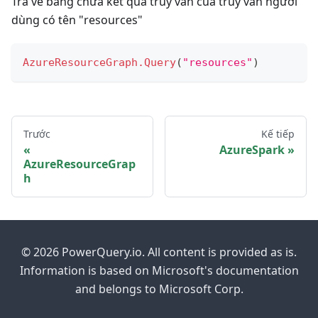
Trả về bảng chứa kết quả truy vấn của truy vấn người
dùng có tên "resources"
AzureResourceGraph.Query
(
"resources"
)
Trước
Kế tiếp
AzureSpark
AzureResourceGrap
h
© 2026 PowerQuery.io. All content is provided as is.
Information is based on Microsoft's documentation
and belongs to Microsoft Corp.