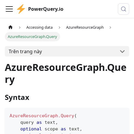
PowerQuery.io
Accessing data
AzureResourceGraph
AzureResourceGraph.Query
Trên trang này
AzureResourceGraph.Que
ry
Syntax
AzureResourceGraph.Query
(
    query 
as
text
,
optional
 scope 
as
text
,