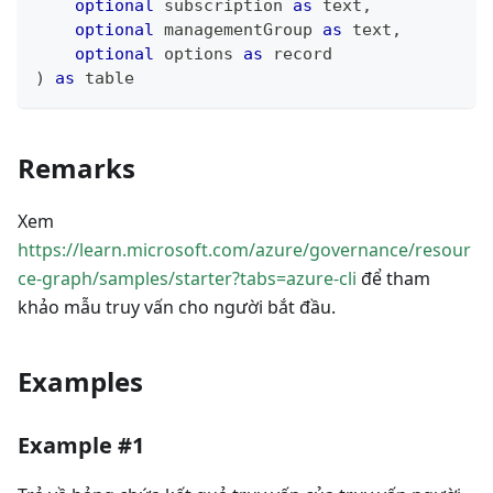
optional
 subscription 
as
text
,
optional
 managementGroup 
as
text
,
optional
 options 
as
record
)
as
table
Remarks
Xem
https://learn.microsoft.com/azure/governance/resour
ce-graph/samples/starter?tabs=azure-cli
để tham
khảo mẫu truy vấn cho người bắt đầu.
Examples
Example #1