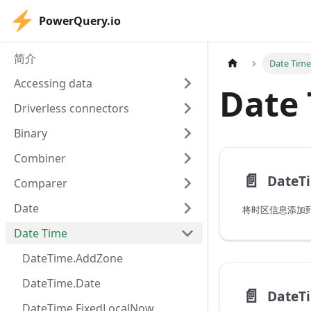
PowerQuery.io
简介
Date Tim
Accessing data
Date
Driverless connectors
Binary
Combiner
📄️
DateT
Comparer
Date
将时区信息添加
Date Time
DateTime.AddZone
DateTime.Date
📄️
DateT
DateTime.FixedLocalNow