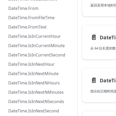
DateTime.From
DateTime.FromFileTime
DateTime.FromText
📄️
DateTime.IsInCurrentHour
DateT
DateTime.IsInCurrentMinute
从 64 位长度
DateTime.IsInCurrentSecond
DateTime.IsInNextHour
DateTime.IsInNextMinute
📄️
DateT
DateTime.IsInNextNHours
DateTime.IsInNextNMinutes
DateTime.IsInNextNSeconds
DateTime.IsInNextSecond