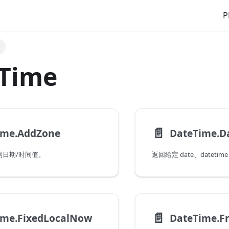
P
e
 Time
📄️
ime.AddZone
DateTime.D
到日期/时间值。
📄️
ime.FixedLocalNow
DateTime.F