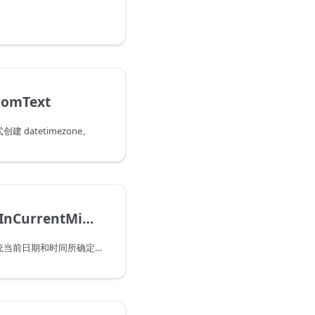
。
romText
datetimezone。
DateTime.IsInCurrentMinute
指示此日期时间是否按系统当前日期和时间所确定的那样处于当前分钟内。