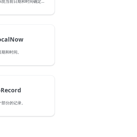
指示此日期时间是否会在系统当前日期和时间确定的上一秒数中出现。请注意，当传递一个在当前秒内出现的值时，此函数将返回 false。
ocalNow
日期和时间。
oRecord
个部分的记录。