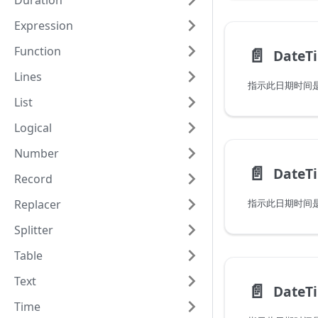
Duration
Expression
Function
📄️
DateT
Lines
List
Logical
Number
📄️
Record
Replacer
Splitter
Table
Text
📄️
Time