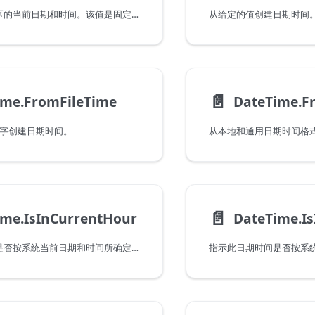
返回采用本地时区的当前日期和时间。该值是固定的，因此将不会随着连续调用而更改。
从给定的值创建日期时间
📄️
ime.FromFileTime
DateTime.F
的数字创建日期时间。
从本地和通用日期时间格式创建 
📄️
ime.IsInCurrentHour
指示此日期时间是否按系统当前日期和时间所确定的那样处于当前小时内。