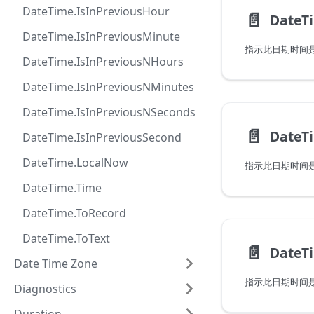
DateTime.IsInPreviousHour
📄️
DateTime.IsInPreviousMinute
DateTime.IsInPreviousNHours
DateTime.IsInPreviousNMinutes
DateTime.IsInPreviousNSeconds
📄️
DateT
DateTime.IsInPreviousSecond
DateTime.LocalNow
DateTime.Time
DateTime.ToRecord
DateTime.ToText
📄️
Date Time Zone
Diagnostics