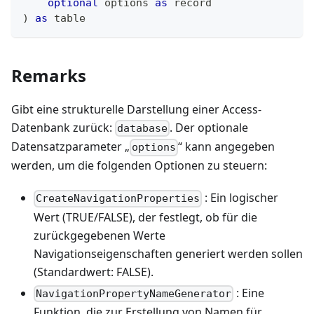
optional
 options 
as
record
)
as
table
Remarks
Gibt eine strukturelle Darstellung einer Access-
Datenbank zurück:
. Der optionale
database
Datensatzparameter „
“ kann angegeben
options
werden, um die folgenden Optionen zu steuern:
: Ein logischer
CreateNavigationProperties
Wert (TRUE/FALSE), der festlegt, ob für die
zurückgegebenen Werte
Navigationseigenschaften generiert werden sollen
(Standardwert: FALSE).
: Eine
NavigationPropertyNameGenerator
Funktion, die zur Erstellung von Namen für