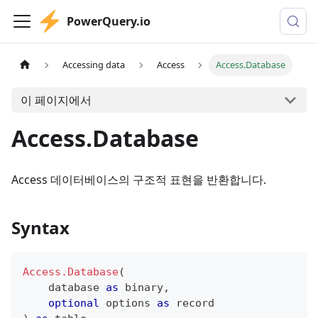
PowerQuery.io
Accessing data
Access
Access.Database
이 페이지에서
Access.Database
Access 데이터베이스의 구조적 표현을 반환합니다.
Syntax
Access.Database
(
    database 
as
binary
,
optional
 options 
as
record