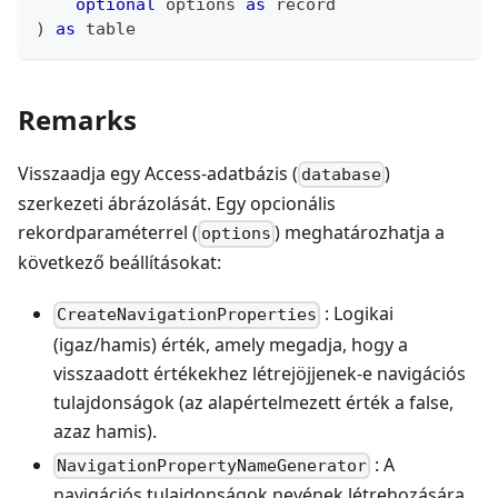
optional
 options 
as
record
)
as
table
Remarks
Visszaadja egy Access-adatbázis (
)
database
szerkezeti ábrázolását. Egy opcionális
rekordparaméterrel (
) meghatározhatja a
options
következő beállításokat:
: Logikai
CreateNavigationProperties
(igaz/hamis) érték, amely megadja, hogy a
visszaadott értékekhez létrejöjjenek-e navigációs
tulajdonságok (az alapértelmezett érték a false,
azaz hamis).
: A
NavigationPropertyNameGenerator
navigációs tulajdonságok nevének létrehozására