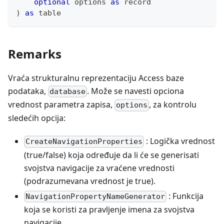
optional
 options 
as
record
)
as
table
Remarks
Vraća strukturalnu reprezentaciju Access baze
podataka,
. Može se navesti opciona
database
vrednost parametra zapisa,
, za kontrolu
options
sledećih opcija:
: Logička vrednost
CreateNavigationProperties
(true/false) koja određuje da li će se generisati
svojstva navigacije za vraćene vrednosti
(podrazumevana vrednost je true).
: Funkcija
NavigationPropertyNameGenerator
koja se koristi za pravljenje imena za svojstva
navigacije.