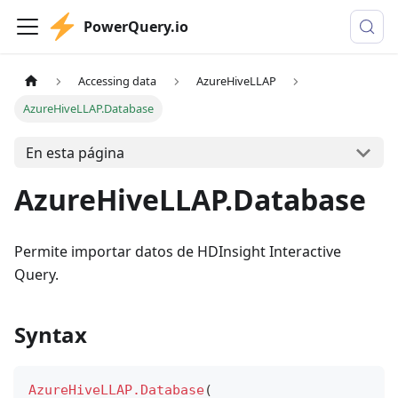
PowerQuery.io
Accessing data
AzureHiveLLAP
AzureHiveLLAP.Database
En esta página
AzureHiveLLAP.Database
Permite importar datos de HDInsight Interactive
Query.
Syntax
AzureHiveLLAP.Database
(