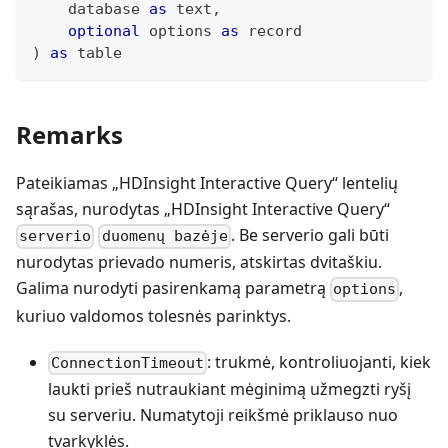
    database 
as
text
,
optional
 options 
as
record
)
as
table
Remarks
Pateikiamas „HDInsight Interactive Query“ lentelių
sąrašas, nurodytas „HDInsight Interactive Query“
. Be serverio gali būti
serverio
duomenų bazėje
nurodytas prievado numeris, atskirtas dvitaškiu.
Galima nurodyti pasirenkamą parametrą
,
options
kuriuo valdomos tolesnės parinktys.
: trukmė, kontroliuojanti, kiek
ConnectionTimeout
laukti prieš nutraukiant mėginimą užmegzti ryšį
su serveriu. Numatytoji reikšmė priklauso nuo
tvarkyklės.