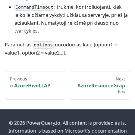
: trukmė, kontroliuojanti, kiek
CommandTimeout
laiko leidžiama vykdyti užklausą serveryje, prieš ją
atšaukiant. Numatytoji reikšmė priklauso nuo
tvarkyklės.
Parametras
nurodomas kaip [option1 =
options
value1, option2 = value2...].
Previous
Next
AzureHiveLLAP
AzureResourceGrap
h
© 2026 PowerQuery.io. All content is provided as is.
Information is based on Microsoft's documentation