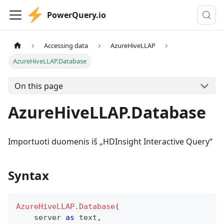
PowerQuery.io
Accessing data
AzureHiveLLAP
AzureHiveLLAP.Database
On this page
AzureHiveLLAP.Database
Importuoti duomenis iš „HDInsight Interactive Query“
Syntax
AzureHiveLLAP.Database
(
    server 
as
text
,