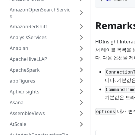
AmazonOpenSearchServic
e
Remark
AmazonRedshift
AnalysisServices
HDInsight Intera
Anaplan
서 테이블 목록을 
다. 다음 옵션을 
ApacheHiveLLAP
ApacheSpark
Connection
니다. 기본값
appFigures
CommandTim
AptixInsights
기본값은 드라
Asana
매개 변수는
options
AssembleViews
AtScale