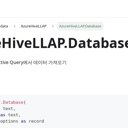
 data
AzureHiveLLAP
AzureHiveLLAP.Database
eHiveLLAP.Databas
eractive Query에서 데이터 가져오기
P.Database
(
s
text
,
 
as
text
,
 options 
as
record