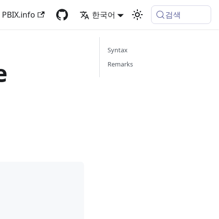
검색
PBIX.info
한국어
Syntax
e
Remarks