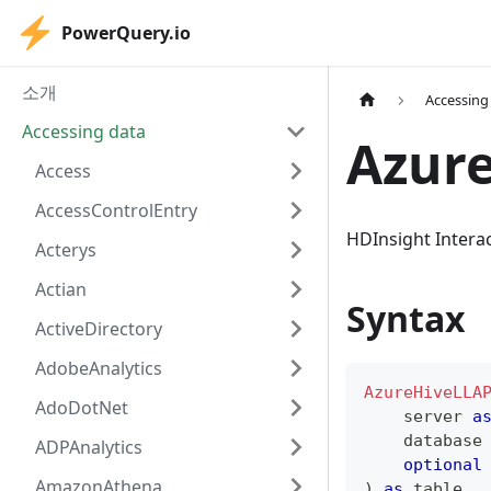
PowerQuery.io
소개
Accessing
Accessing data
Azur
Access
AccessControlEntry
HDInsight Int
Acterys
Actian
Syntax
ActiveDirectory
AdobeAnalytics
AzureHiveLLA
AdoDotNet
    server 
a
    database
ADPAnalytics
optional
AmazonAthena
)
as
table