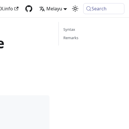
X.info
Melayu
Search
Syntax
e
Remarks