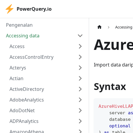
PowerQuery.io
Pengenalan
Accessing
Accessing data
Azur
Access
AccessControlEntry
Import data dari
Acterys
Actian
Syntax
ActiveDirectory
AdobeAnalytics
AzureHiveLLA
AdoDotNet
    server 
a
    database
ADPAnalytics
optional
AmazonAthena
)
as
table