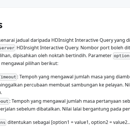
s
narai jadual daripada HDInsight Interactive Query yang d
HDInsight Interactive Query. Nombor port boleh d
server
ilihan, dipisahkan oleh noktah bertindih. Parameter
option
 mengawal pilihan berikut:
: Tempoh yang mengawal jumlah masa yang diamb
Timeout
inggalkan percubaan membuat sambungan ke pelayan. Nila
.
: Tempoh yang mengawal jumlah masa pertanyaan seb
eout
erjalan sebelum dibatalkan. Nilai lalai bergantung pada pe
ditentukan sebagai [option1 = value1, option2 = value2...
ons