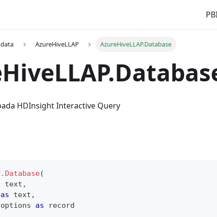
PBI
 data
AzureHiveLLAP
AzureHiveLLAP.Database
eHiveLLAP.Databas
pada HDInsight Interactive Query
P.Database
(
s
text
,
 
as
text
,
 options 
as
record