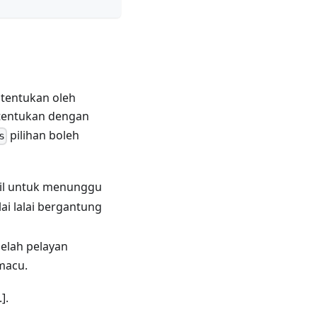
itentukan oleh
itentukan dengan
pilihan boleh
s
il untuk menunggu
i lalai bergantung
elah pelayan
macu.
].