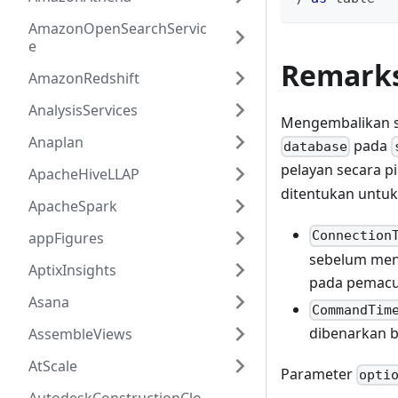
AmazonOpenSearchServic
e
Remark
AmazonRedshift
AnalysisServices
Mengembalikan se
Anaplan
pada
database
pelayan secara p
ApacheHiveLLAP
ditentukan untuk
ApacheSpark
Connection
appFigures
sebelum men
AptixInsights
pada pemacu
Asana
CommandTim
dibenarkan b
AssembleViews
AtScale
Parameter
opti