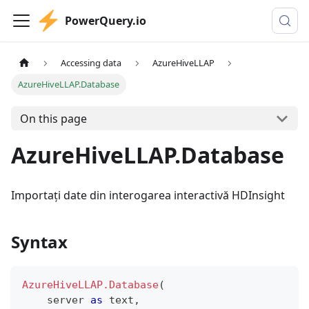
PowerQuery.io
Accessing data
AzureHiveLLAP
AzureHiveLLAP.Database
On this page
AzureHiveLLAP.Database
Importați date din interogarea interactivă HDInsight
Syntax
AzureHiveLLAP.Database
(
    server 
as
text
,