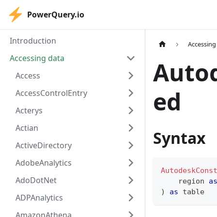
PowerQuery.io
Introduction
Accessing
Accessing data
Auto
Access
ed
AccessControlEntry
Acterys
Actian
Syntax
ActiveDirectory
AdobeAnalytics
AutodeskCons
AdoDotNet
    region 
a
)
as
table
ADPAnalytics
AmazonAthena