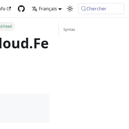
nfo
Français
Chercher
ud.Feed
Syntax
loud.Fe