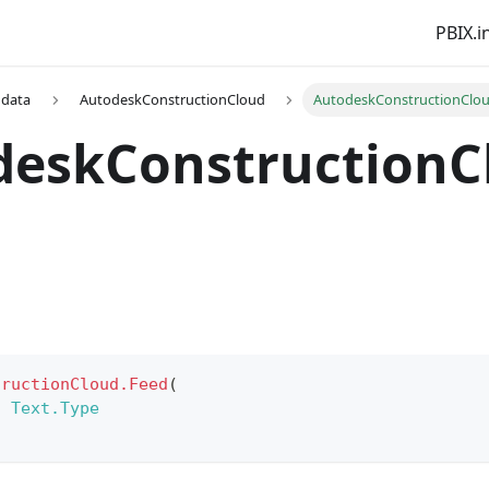
PBIX.i
 data
AutodeskConstructionCloud
AutodeskConstructionClo
deskConstructionC
tructionCloud.Feed
(
s
Text.Type