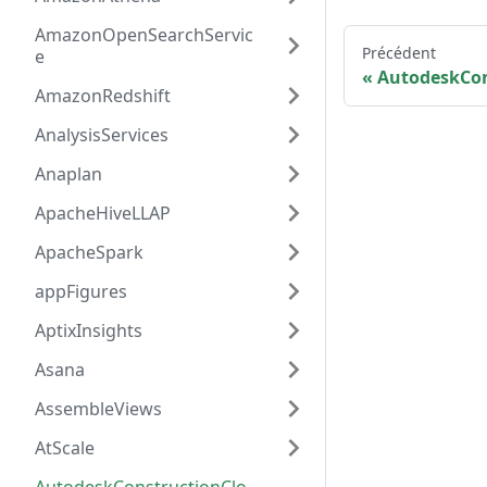
AmazonOpenSearchServic
Précédent
e
AutodeskCon
AmazonRedshift
AnalysisServices
Anaplan
ApacheHiveLLAP
ApacheSpark
appFigures
AptixInsights
Asana
AssembleViews
AtScale