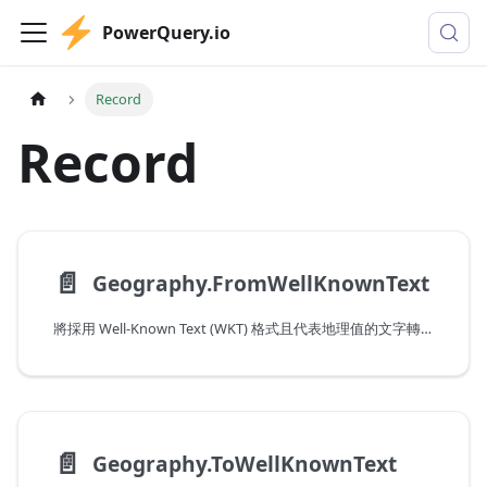
PowerQuery.io
Record
Record
📄️
Geography.FromWellKnownText
將採用 Well-Known Text (WKT) 格式且代表地理值的文字轉譯成結構化記錄。
📄️
Geography.ToWellKnownText