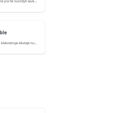
Pateikiamas įrašas, kuriame yra tik nurodyti laukai.
ble
Pateikiama lentelė, kurios kiekvienoje eilutėje nurodomas lauko pavadinimas ir įvesties įrašo reikšmė.