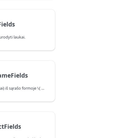
ields
rodyti laukai.
ameFields
Taikomas pervardijimas (-ai) iš sąrašo formoje \{ old, new \}.
ctFields