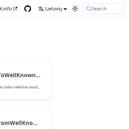
X.info
Lietuvių
Search
Geography.ToWellKnownText
Struktūrizuoto geografinio taško reikšmė vaizduojama „Well-Known Text“ (WKT) formatu.
Geometry.FromWellKnownText