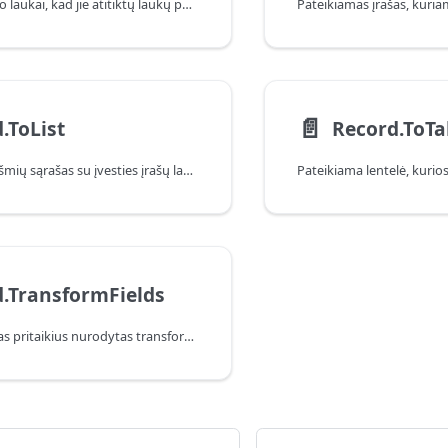
Pertvarkomi įrašo laukai, kad jie atitiktų laukų pavadinimų sąrašo tvarką.
📄️
.ToList
Record.ToTa
Pateikiamas reikšmių sąrašas su įvesties įrašų laukų reikšmėmis.
.TransformFields
Pateikiamas įrašas pritaikius nurodytas transformacijas.