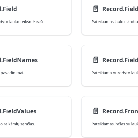
📄️
.Field
Record.Fiel
yto lauko reikšmė įraše.
Pateikiamas laukų skaičius
📄️
d.FieldNames
Record.Fiel
 pavadinimai.
📄️
.FieldValues
Record.From
o reikšmių sąrašas.