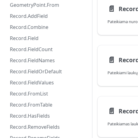
GeometryPoint.From
📄️
Record
Record.AddField
Pateikiama nurod
Record.Combine
Record.Field
Record.FieldCount
📄️
Recor
Record.FieldNames
Record.FieldOrDefault
Pateikiami laukų
Record.FieldValues
Record.FromList
Record.FromTable
📄️
Record
Record.HasFields
Pateikiamas lauk
Record.RemoveFields