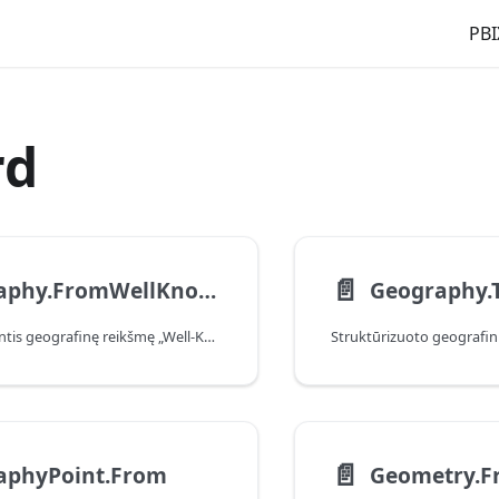
PBI
rd
📄️
Geography.FromWellKnownText
Tekstas, išreiškiantis geografinę reikšmę „Well-Known Text“ (WKT) formatu, paverčiamas struktūrizuotu įrašu.
📄️
aphyPoint.From