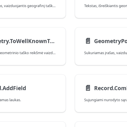
Sukuriamas įrašas, vaizduojantis geografinį tašką iš dalių.
📄️
Geometry.ToWellKnownText
GeometryPo
Struktūrizuoto geometrinio taško reikšmė vaizduojama „Well-Known Text“ (WKT) formatu.
📄️
.AddField
Record.Com
damas laukas.
Sujungiami nurodyto sąraš