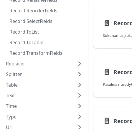
Record.RenameFields
Record.ReorderFields
Record.SelectFields
📄️
Recor
Record.ToList
Record.ToTable
Record.TransformFields
Replacer
📄️
Recor
Splitter
Table
Pašalina nurodytą 
Text
Time
Type
📄️
Record
Uri