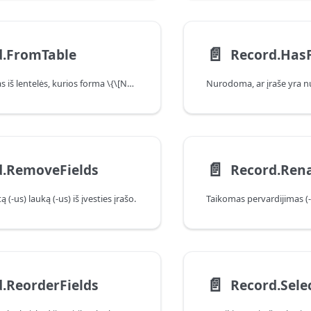
📄️
d.FromTable
Record.HasF
Sukuriamas įrašas iš lentelės, kurios forma \{\[Name = name, Value = value\]\}.
Nurodoma, ar įraše yra nu
📄️
d.RemoveFields
Record.Ren
(-us) lauką (-us) iš įvesties įrašo.
📄️
.ReorderFields
Record.Sele