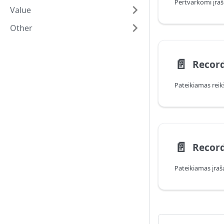
Value
Other
📄️
Record
📄️
Record