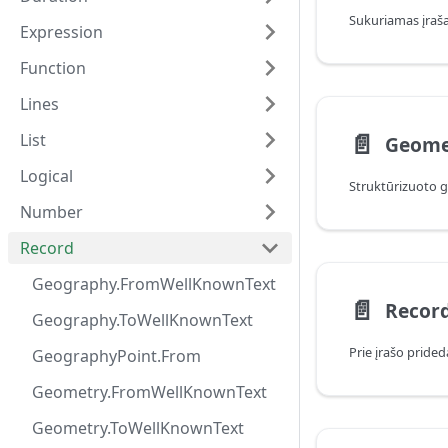
Expression
Function
Lines
📄️
List
Logical
Number
Record
Geography.FromWellKnownText
📄️
Record
Geography.ToWellKnownText
Prie įrašo pride
GeographyPoint.From
Geometry.FromWellKnownText
Geometry.ToWellKnownText