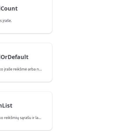
dCount
 įraše.
dOrDefault
Pateikiama nurodyto lauko įraše reikšmė arba numatytoji reikšmė, jei laukas nerastas.
List
Pateikiamas įrašas su lauko reikšmių sąrašu ir laukų rinkiniu.