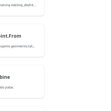
Tekstas, išreiškiantis geometrinę reikšmę „Well-Known Text“ (WKT) formatu, paverčiamas struktūrizuotu įrašu.
int.From
Sukuriamas įrašas, vaizduojantis geometrinį tašką iš dalių.
bine
o įrašai.