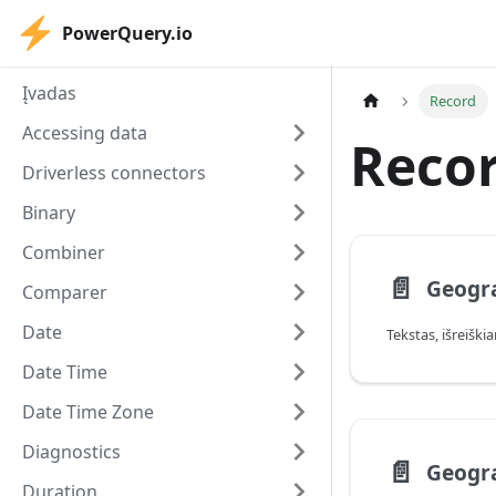
PowerQuery.io
Įvadas
Record
Accessing data
Reco
Driverless connectors
Binary
Combiner
📄️
Comparer
Date
Date Time
Date Time Zone
Diagnostics
📄️
Geogr
Duration