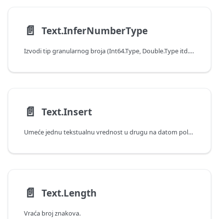
📄️
Text.InferNumberType
Izvodi tip granularnog broja (Int64.Type, Double.Type itd.) za broj šifrovan u tekstu.
📄️
Text.Insert
Umeće jednu tekstualnu vrednost u drugu na datom položaju.
📄️
Text.Length
Vraća broj znakova.