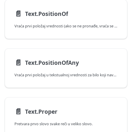
📄️
Text.PositionOf
Vraća prvi položaj vrednosti (ako se ne pronađe, vraća se -1).
📄️
Text.PositionOfAny
Vraća prvi položaj u tekstualnoj vrednosti za bilo koji navedeni znak (ako se ne pronađe, vraća se -1).
📄️
Text.Proper
Pretvara prvo slovo svake reči u veliko slovo.