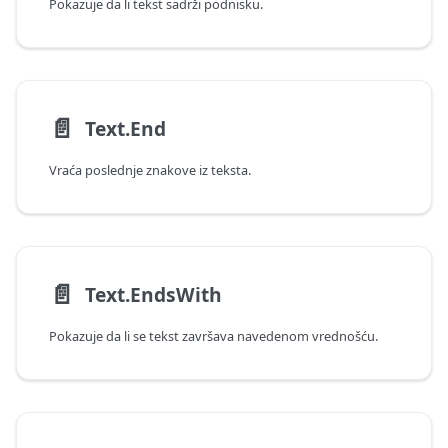
Pokazuje da li tekst sadrži podnisku.
📄️
Text.End
Vraća poslednje znakove iz teksta.
📄️
Text.EndsWith
Pokazuje da li se tekst završava navedenom vrednošću.