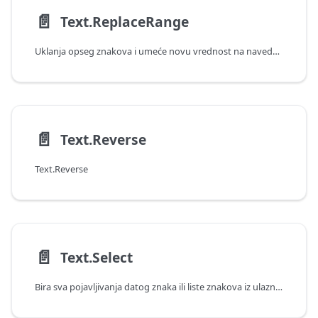
📄️
Text.ReplaceRange
Uklanja opseg znakova i umeće novu vrednost na navedenom položaju.
📄️
Text.Reverse
Text.Reverse
📄️
Text.Select
Bira sva pojavljivanja datog znaka ili liste znakova iz ulazne tekstualne vrednosti.