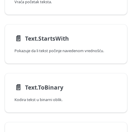
Vraća početak teksta.
📄️
Text.StartsWith
Pokazuje da li tekst počinje navedenom vrednošću.
📄️
Text.ToBinary
Kodira tekst u binarni oblik.