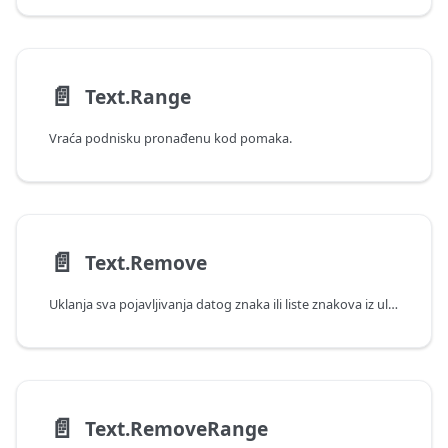
📄️
Text.Range
Vraća podnisku pronađenu kod pomaka.
📄️
Text.Remove
Uklanja sva pojavljivanja datog znaka ili liste znakova iz ulazne tekstualne vrednosti.
📄️
Text.RemoveRange