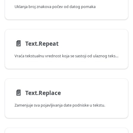
Uklanja broj znakova počev od datog pomaka
📄️
Text.Repeat
Vraća tekstualnu vrednost koja se sastoji od ulaznog teksta ponovljenog navedeni broj puta.
📄️
Text.Replace
Zamenjuje sva pojavljivanja date podniske u tekstu.