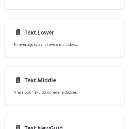
📄️
Text.Lower
Konvertuje sve znakove u mala slova.
📄️
Text.Middle
Vraća podnisku do određene dužine.
📄️
Text.NewGuid