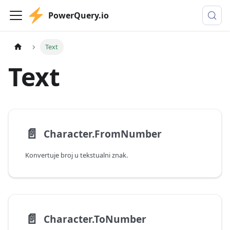
PowerQuery.io
Text
Text
📄️
Character.FromNumber
Konvertuje broj u tekstualni znak.
📄️
Character.ToNumber