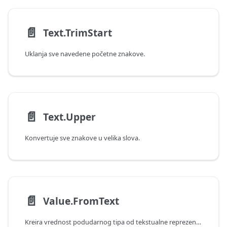
📄️
Text.TrimStart
Uklanja sve navedene početne znakove.
📄️
Text.Upper
Konvertuje sve znakove u velika slova.
📄️
Value.FromText
Kreira vrednost podudarnog tipa od tekstualne reprezentacije.