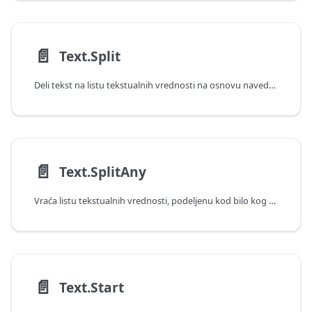
📄️
Text.Split
Deli tekst na listu tekstualnih vrednosti na osnovu navedenog znaka za razgraničavanje.
📄️
Text.SplitAny
Vraća listu tekstualnih vrednosti, podeljenu kod bilo kog znaka u okviru znaka za razgraničavanje.
📄️
Text.Start