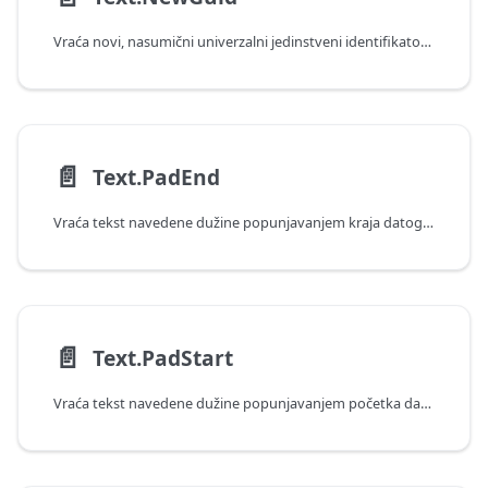
Vraća novi, nasumični univerzalni jedinstveni identifikator (GUID).
📄️
Text.PadEnd
Vraća tekst navedene dužine popunjavanjem kraja datog teksta.
📄️
Text.PadStart
Vraća tekst navedene dužine popunjavanjem početka datog teksta.