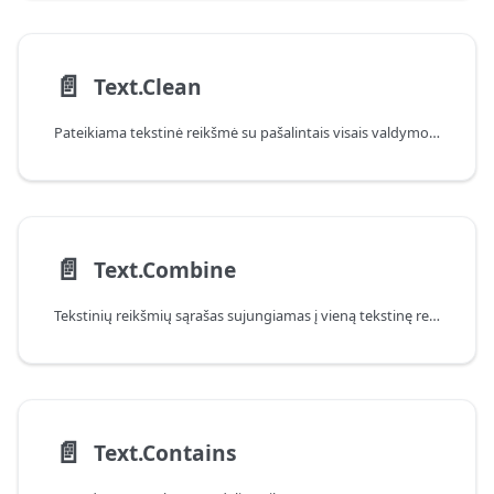
📄️
Text.Clean
Pateikiama tekstinė reikšmė su pašalintais visais valdymo simboliais.
📄️
Text.Combine
Tekstinių reikšmių sąrašas sujungiamas į vieną tekstinę reikšmę.
📄️
Text.Contains