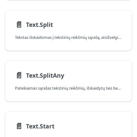
📄️
Text.Split
Tekstas išskaidomas į tekstinių reikšmių sąrašą, atsižvelgiant į nurodytą skyriklį.
📄️
Text.SplitAny
Pateikiamas sąrašas tekstinių reikšmių, išskaidytų ties bet kuriais skyriklio simboliais.
📄️
Text.Start