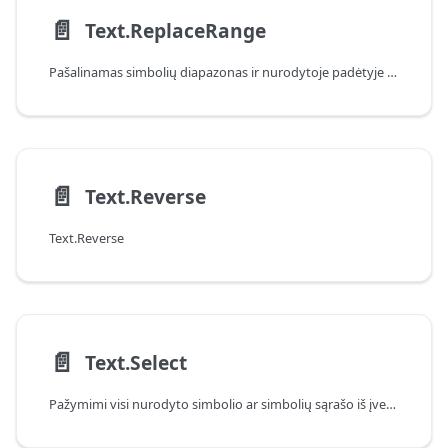
📄️
Text.ReplaceRange
Pašalinamas simbolių diapazonas ir nurodytoje padėtyje įterpiama nauja reikšmė.
📄️
Text.Reverse
Text.Reverse
📄️
Text.Select
Pažymimi visi nurodyto simbolio ar simbolių sąrašo iš įvesties tekstinės reikšmės atvejai.