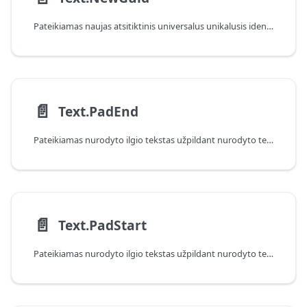
Pateikiamas naujas atsitiktinis universalus unikalusis identifikatorius (GUID).
📄️
Text.PadEnd
Pateikiamas nurodyto ilgio tekstas užpildant nurodyto teksto pabaigą.
📄️
Text.PadStart
Pateikiamas nurodyto ilgio tekstas užpildant nurodyto teksto pradžią.