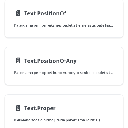
📄️
Text.PositionOf
Pateikiama pirmoji reikšmės padėtis (jei nerasta, pateikiama -1).
📄️
Text.PositionOfAny
Pateikiama pirmoji bet kurio nurodyto simbolio padėtis tekstinėje reikšmėje (jei nerasta, pateikiama -1).
📄️
Text.Proper
Kiekvieno žodžio pirmoji raidė pakeičiama į didžiąją.