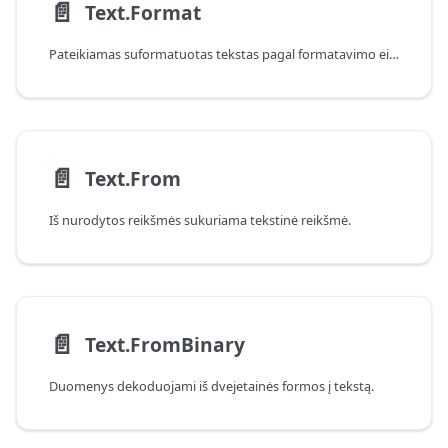
📄️
Text.Format
Pateikiamas suformatuotas tekstas pagal formatavimo eilutę ir argumentus.
📄️
Text.From
Iš nurodytos reikšmės sukuriama tekstinė reikšmė.
📄️
Text.FromBinary
Duomenys dekoduojami iš dvejetainės formos į tekstą.