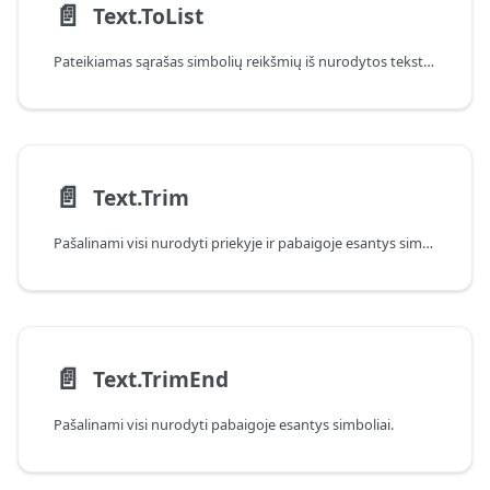
📄️
Text.ToList
Pateikiamas sąrašas simbolių reikšmių iš nurodytos tekstinės reikšmės.
📄️
Text.Trim
Pašalinami visi nurodyti priekyje ir pabaigoje esantys simboliai.
📄️
Text.TrimEnd
Pašalinami visi nurodyti pabaigoje esantys simboliai.