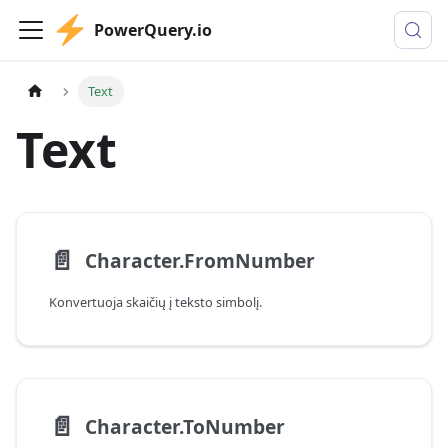
PowerQuery.io
Text
Text
📄️
Character.FromNumber
Konvertuoja skaičių į teksto simbolį.
📄️
Character.ToNumber