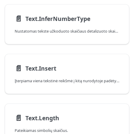
📄️
Text.InferNumberType
Nustatomas tekste užkoduoto skaičiaus detalizuoto skaičiaus tipas (Int64.Type, Double.Type ir t. t.).
📄️
Text.Insert
Įterpiama viena tekstinė reikšmė į kitą nurodytoje padėtyje.
📄️
Text.Length
Pateikiamas simbolių skaičius.