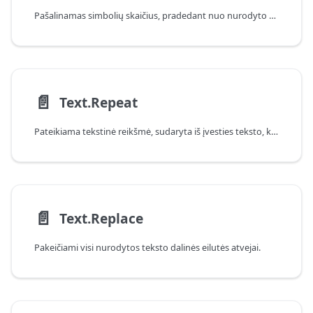
Pašalinamas simbolių skaičius, pradedant nuo nurodyto poslinkio
📄️
Text.Repeat
Pateikiama tekstinė reikšmė, sudaryta iš įvesties teksto, kartojamo nurodytą kartų skaičių.
📄️
Text.Replace
Pakeičiami visi nurodytos teksto dalinės eilutės atvejai.