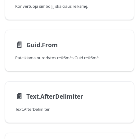
Konvertuoja simbolį į skaičiaus reikšmę.
📄️
Guid.From
Pateikiama nurodytos reikšmės Guid reikšmė.
📄️
Text.AfterDelimiter
Text.AfterDelimiter