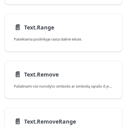
📄️
Text.Range
Pateikiama poslinkyje rasta dalinė eilutė.
📄️
Text.Remove
Pašalinami visi nurodyto simbolio ar simbolių sąrašo iš įvesties tekstinės reikšmės atvejai.
📄️
Text.RemoveRange