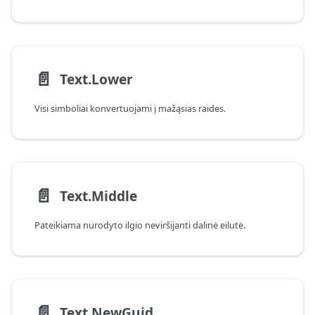
📄️
Text.Lower
Visi simboliai konvertuojami į mažąsias raides.
📄️
Text.Middle
Pateikiama nurodyto ilgio neviršijanti dalinė eilutė.
📄️
Text.NewGuid