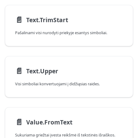
📄️
Text.TrimStart
Pašalinami visi nurodyti priekyje esantys simboliai.
📄️
Text.Upper
Visi simboliai konvertuojami į didžiąsias raides.
📄️
Value.FromText
Sukuriama griežtai įvesta reikšmė iš tekstinės išraiškos.