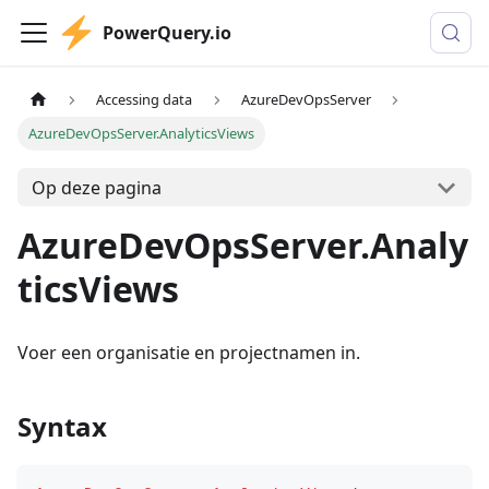
PowerQuery.io
Accessing data
AzureDevOpsServer
AzureDevOpsServer.AnalyticsViews
Op deze pagina
AzureDevOpsServer.Analy
ticsViews
Voer een organisatie en projectnamen in.
Syntax