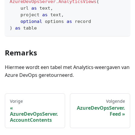
AzureDevOpsServer.AnalyticsViews
(
    url 
as
text
,
    project 
as
text
,
optional
 options 
as
record
)
as
table
Remarks
Hiermee wordt een tabel met Analytics-weergaven van
Azure DevOps geretourneerd.
Vorige
Volgende
AzureDevOpsServer.
AzureDevOpsServer.
Feed
AccountContents