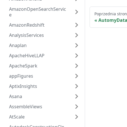
AmazonOpenSearchServic
Poprzednia stro
e
AutomyData
AmazonRedshift
AnalysisServices
Anaplan
ApacheHiveLLAP
ApacheSpark
appFigures
AptixInsights
Asana
AssembleViews
AtScale