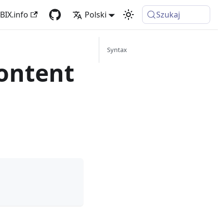
BIX.info
Polski
Szukaj
Syntax
ontent