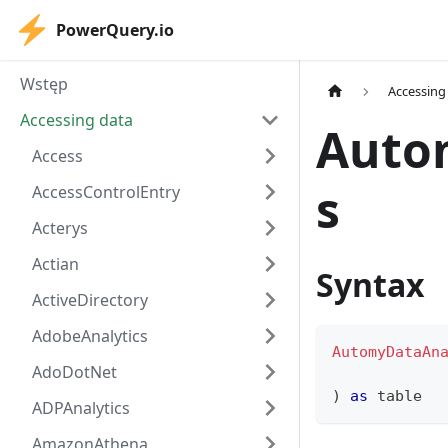
PowerQuery.io
Wstęp
Accessing
Accessing data
Auto
Access
s
AccessControlEntry
Acterys
Actian
Syntax
ActiveDirectory
AdobeAnalytics
AutomyDataAn
AdoDotNet
)
as
table
ADPAnalytics
AmazonAthena