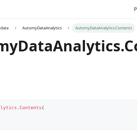
P
 data
AutomyDataAnalytics
AutomyDataAnalytics.Contents
myDataAnalytics.C
alytics.Contents
(