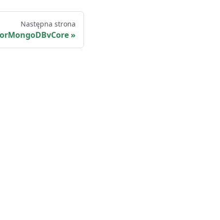
Następna strona
orMongoDBvCore