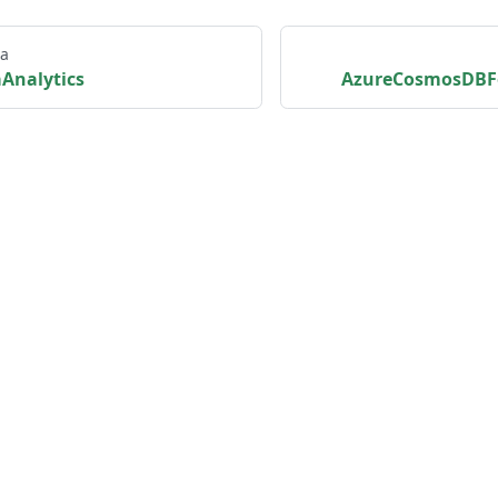
na
Analytics
AzureCosmosDBF