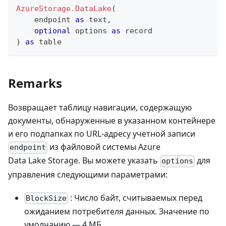
AzureStorage.DataLake
(
    endpoint 
as
text
,
optional
 options 
as
record
)
as
table
Remarks
Возвращает таблицу навигации, содержащую
документы, обнаруженные в указанном контейнере
и его подпапках по URL-адресу учетной записи
из файловой системы Azure
endpoint
Data Lake Storage. Вы можете указать
для
options
управления следующими параметрами:
: Число байт, считываемых перед
BlockSize
ожиданием потребителя данных. Значение по
умолчанию — 4 МБ.