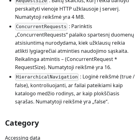
: Baitų skaičius, kurį reikia bandyti
RequestSize
perskaityti vienoje HTTP užklausoje į serverį.
Numatytoji reikšmė yra 4 MB.
: Parinktis
ConcurrentRequests
„ConcurrentRequests“ palaiko spartesnį duomenų
atsisiuntimą nurodydama, kiek užklausų reikia
atlikti lygiagrečiai atminties naudojimo sąskaita.
Reikalinga atmintis – (ConcurrentRequest *
RequestSize). Numatytoji reikšmė yra 16.
: Loginė reikšmė (true /
HierarchicalNavigation
false), kontroliuojanti, ar failai pateikiami kaip
katalogo medžio rodinys, ar kaip plokščiasis
sąrašas. Numatytoji reikšmė yra „false“.
Category
Accessing data