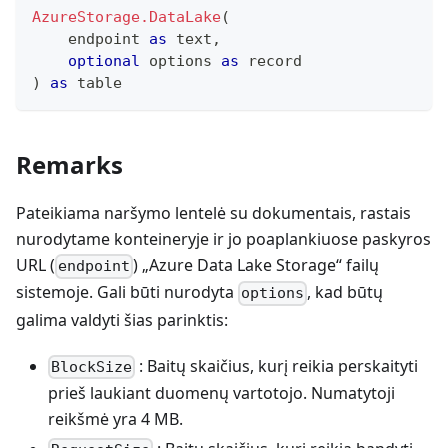
AzureStorage.DataLake
(
    endpoint 
as
text
,
optional
 options 
as
record
)
as
table
Remarks
Pateikiama naršymo lentelė su dokumentais, rastais
nurodytame konteineryje ir jo poaplankiuose paskyros
URL (
) „Azure Data Lake Storage“ failų
endpoint
sistemoje. Gali būti nurodyta
, kad būtų
options
galima valdyti šias parinktis:
: Baitų skaičius, kurį reikia perskaityti
BlockSize
prieš laukiant duomenų vartotojo. Numatytoji
reikšmė yra 4 MB.