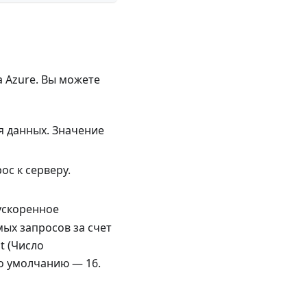
 Azure. Вы можете
я данных. Значение
ос к серверу.
ускоренное
ых запросов за счет
t (Число
по умолчанию — 16.