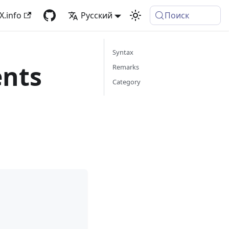
X.info
Русский
Поиск
Syntax
ents
Remarks
Category