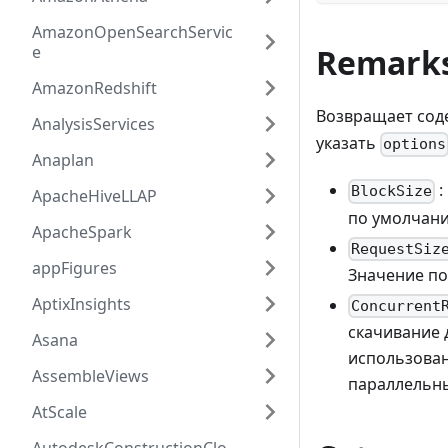
AmazonOpenSearchServic
e
Remark
AmazonRedshift
Возвращает сод
AnalysisServices
указать
options
Anaplan
:
BlockSize
ApacheHiveLLAP
по умолчани
ApacheSpark
RequestSiz
appFigures
Значение по
AptixInsights
Concurrent
скачивание 
Asana
использован
AssembleViews
параллельны
AtScale