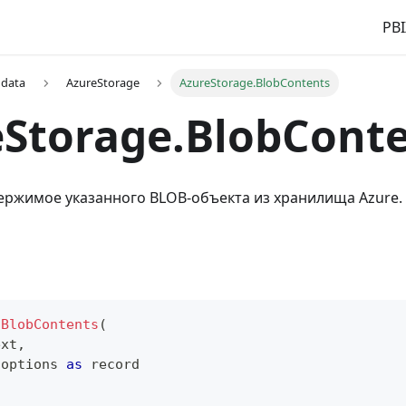
PBI
 data
AzureStorage
AzureStorage.BlobContents
eStorage.BlobCont
ержимое указанного BLOB-объекта из хранилища Azure.
.BlobContents
(
ext
,
 options 
as
record