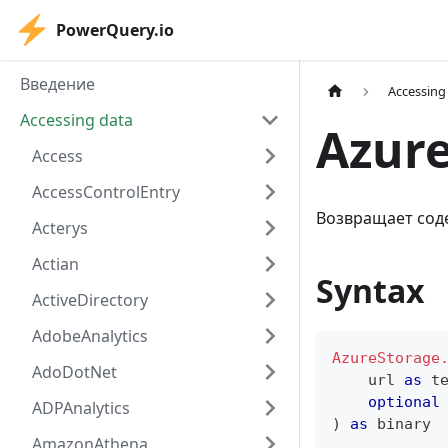
PowerQuery.io
Введение
Accessing
Accessing data
Azur
Access
AccessControlEntry
Возвращает сод
Acterys
Actian
Syntax
ActiveDirectory
AdobeAnalytics
AzureStorage
AdoDotNet
    url 
as
t
optional
ADPAnalytics
)
as
binary
AmazonAthena