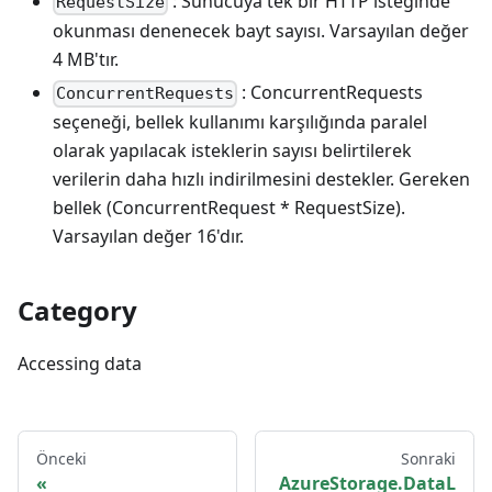
: Sunucuya tek bir HTTP isteğinde
RequestSize
okunması denenecek bayt sayısı. Varsayılan değer
4 MB'tır.
: ConcurrentRequests
ConcurrentRequests
seçeneği, bellek kullanımı karşılığında paralel
olarak yapılacak isteklerin sayısı belirtilerek
verilerin daha hızlı indirilmesini destekler. Gereken
bellek (ConcurrentRequest * RequestSize).
Varsayılan değer 16'dır.
Category
Accessing data
Önceki
Sonraki
AzureStorage.DataL