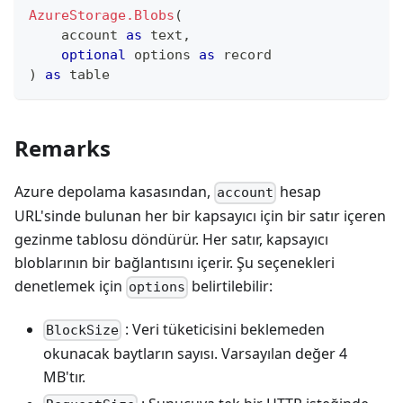
AzureStorage.Blobs
(
    account 
as
text
,
optional
 options 
as
record
)
as
table
Remarks
Azure depolama kasasından,
hesap
account
URL'sinde bulunan her bir kapsayıcı için bir satır içeren
gezinme tablosu döndürür. Her satır, kapsayıcı
bloblarının bir bağlantısını içerir. Şu seçenekleri
denetlemek için
belirtilebilir:
options
: Veri tüketicisini beklemeden
BlockSize
okunacak baytların sayısı. Varsayılan değer 4
MB'tır.