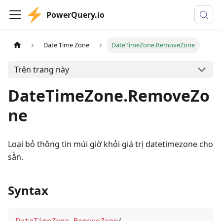
PowerQuery.io
Date Time Zone
DateTimeZone.RemoveZone
Trên trang này
DateTimeZone.RemoveZo
ne
Loại bỏ thông tin múi giờ khỏi giá trị datetimezone cho
sẵn.
Syntax