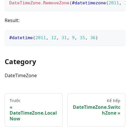
DateTimeZone.RemoveZone
(
#datetimezone
(
2011
,
12
Result:
#datetime
(
2011
,
12
,
31
,
9
,
15
,
36
)
Category
DateTimeZone
Trước
Kế tiếp
DateTimeZone.Switc
DateTimeZone.Local
hZone
Now