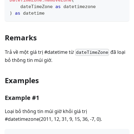
DateTimeZone.RemoveZone
(
    dateTimeZone 
as
datetimezone
)
as
datetime
Remarks
Trả về một giá trị #datetime từ
đã loại
dateTimeZone
bỏ thông tin múi giờ.
Examples
Example #1
Loại bỏ thông tin múi giờ khỏi giá trị
#datetimezone(2011, 12, 31, 9, 15, 36, -7, 0).