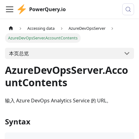
PowerQuery.io
Accessing data
AzureDevOpsServer
AzureDevOpsServer.AccountContents
本页总览
AzureDevOpsServer.Acco
untContents
输入 Azure DevOps Analytics Service 的 URL。
Syntax