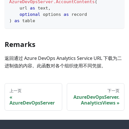
AzureDevOpsServer.AccountContents
(
    url 
as
text
,
optional
 options 
as
record
)
as
table
Remarks
返回通过 Azure DevOps Analytics Service URL 下载为二
进制值的内容。此函数对各个组织使用不同凭据。
上一页
下一页
AzureDevOpsServer.
AzureDevOpsServer
AnalyticsViews