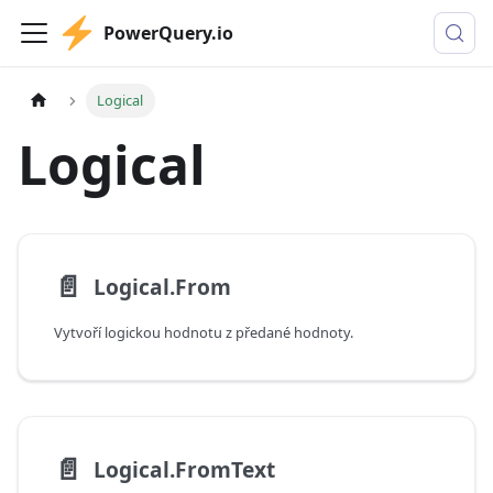
PowerQuery.io
Logical
Logical
📄️
Logical.From
Vytvoří logickou hodnotu z předané hodnoty.
📄️
Logical.FromText