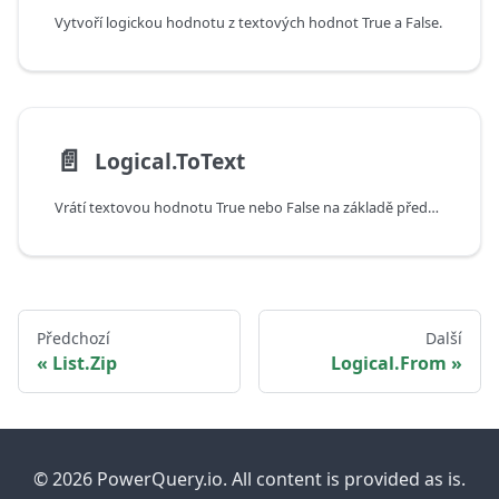
Vytvoří logickou hodnotu z textových hodnot True a False.
📄️
Logical.ToText
Vrátí textovou hodnotu True nebo False na základě předané logické hodnoty.
Předchozí
Další
List.Zip
Logical.From
© 2026 PowerQuery.io. All content is provided as is.