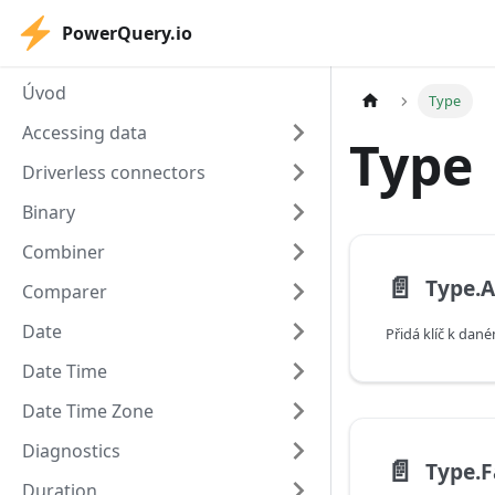
PowerQuery.io
Úvod
Type
Accessing data
Type
Driverless connectors
Binary
Combiner
📄️
Type.
Comparer
Date
Přidá klíč k dan
Date Time
Date Time Zone
Diagnostics
📄️
Type.F
Duration