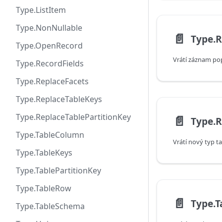
Type.ListItem
Type.NonNullable
📄️
Type.R
Type.OpenRecord
Type.RecordFields
Type.ReplaceFacets
Type.ReplaceTableKeys
Type.ReplaceTablePartitionKey
📄️
Type.R
Type.TableColumn
Type.TableKeys
Type.TablePartitionKey
Type.TableRow
📄️
Type.
Type.TableSchema