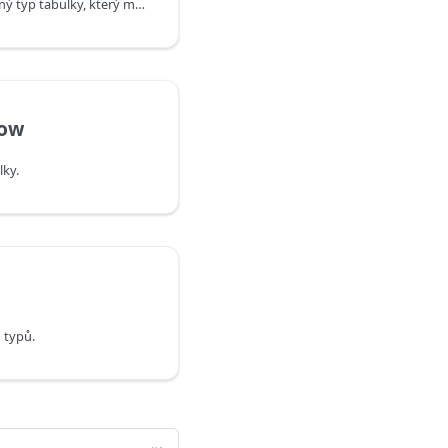
Vrátí seznam klíčů pro daný typ tabulky, který může být prázdný.
Row
lky.
 typů.