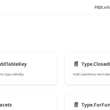
PBIX.inf
📄️
AddTableKey
Type.Closed
ému typu tabulky.
📄️
acets
Type.ForFun