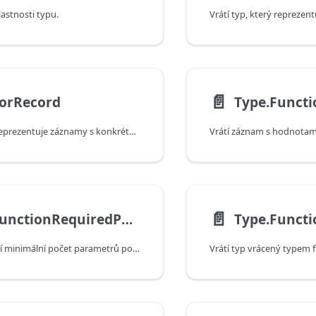
lastnosti typu.
📄️
ForRecord
Type.Funct
Vrátí typ, který reprezentuje záznamy s konkrétním omezením typů polí.
📄️
Type.FunctionRequiredParameters
Type.Funct
Vrátí číslo určující minimální počet parametrů požadovaných pro vyvolání typu funkce.
Vrátí typ vrácený typem 