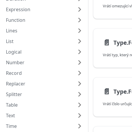
Vrátí omezující v
Expression
Function
Lines
📄️
List
Type.
Logical
Number
Record
Replacer
📄️
Splitter
Table
Text
Time