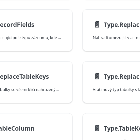
📄️
ecordFields
Type.Replac
Vrátí záznam popisující pole typu záznamu, kde každé pole vráceného typu záznamu má odpovídající název a hodnotu.
Nahradí omezující vlastno
📄️
eplaceTableKeys
Vrátí nový typ tabulky se všemi klíči nahrazenými zadaným seznamem klíčů.
📄️
TableColumn
Type.TableK