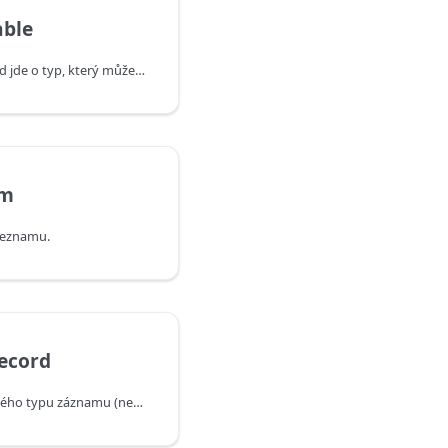
able
Vrací hodnotu true, pokud jde o typ, který může mít hodnotu null (může být nullable); jinak vrací hodnotu false.
em
 seznamu.
ecord
Vrátí otevřenou verzi daného typu záznamu (nebo stejného typu, pokud už je otevřený).