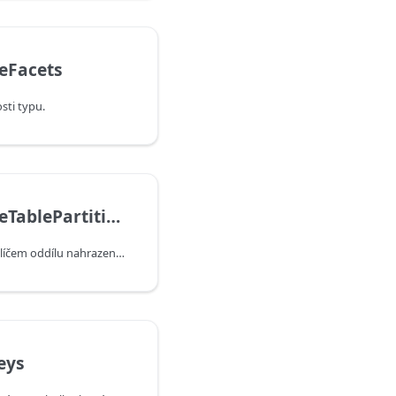
eFacets
sti typu.
Type.ReplaceTablePartitionKey
Vrátí nový typ tabulky s klíčem oddílu nahrazeným zadaným klíčem oddílu.
eys