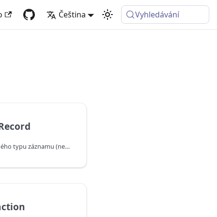
o
Čeština
Vyhledávání
Record
Vrátí uzavřenou verzi daného typu záznamu (nebo stejného typu, pokud už je uzavřený).
ction