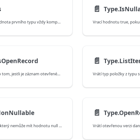
📄️
s
Type.IsNull
Určuje, zda je hodnota prvního typu vždy kompatibilní s druhým typem.
📄️
IsOpenRecord
Type.ListIt
Vrátí informace o tom, jestli je záznam otevřeného typu.
Vrátí typ položky z typu
📄️
NonNullable
Type.OpenR
Vrací z typu typ, který nemůže mít hodnotu null (není nullable).