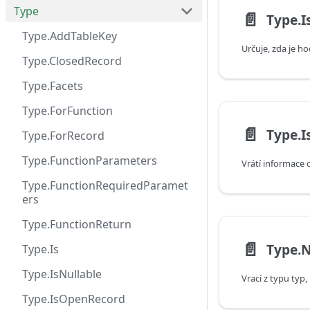
Type
📄️
Type.I
Type.AddTableKey
Type.ClosedRecord
Type.Facets
Type.ForFunction
📄️
Type.
Type.ForRecord
Type.FunctionParameters
Type.FunctionRequiredParamet
ers
Type.FunctionReturn
📄️
Type.
Type.Is
Type.IsNullable
Type.IsOpenRecord