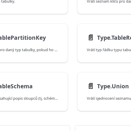
 tabulky.
📄️
ablePartitionKey
Type.Table
Vrátí klíč oddílu pro daný typ tabulky, pokud ho má.
Vrátí typ řádku typu tabu
📄️
TableSchema
Type.Union
Vrací tabulku obsahující popis sloupců (tj. schéma) zadaného typu tabulky.
Vrátí sjednocení seznamu