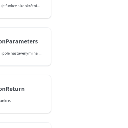
Vrátí typ, který reprezentuje funkce s konkrétními parametry a omezením návratového typu.
ionParameters
Vrátí záznam s hodnotami pole nastavenými na název parametrů typu funkce a jejich hodnotami nastavenými na jejich odpovídající typy.
ionReturn
funkce.