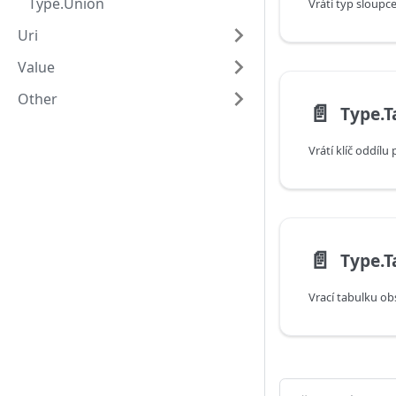
Type.Union
Vrátí typ sloupce
Uri
Value
Other
📄️
Type.T
📄️
Type.