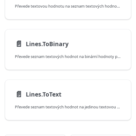
Převede textovou hodnotu na seznam textových hodnot rozdělených na koncích řádků. Pokud má parametr includeLineSeparators hodnotu True, jsou znaky konců řádků zahrnuté do textu.
📄️
Lines.ToBinary
Převede seznam textových hodnot na binární hodnoty pomocí určeného kódování a hodnoty lineSeparator. Ke každému řádku je připojena zadaná hodnota lineSeparator. Pokud není tato hodnota určena, jsou použity znaky návratu na začátek řádku a odřádkování.
📄️
Lines.ToText
Převede seznam textových hodnot na jedinou textovou hodnotu. Ke každému řádku je připojena zadaná hodnota lineSeparator. Pokud není tato hodnota určena, jsou použity znaky návratu na začátek řádku a odřádkování.