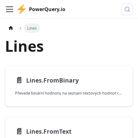
PowerQuery.io
Lines
Lines
📄️
Lines.FromBinary
Převede binární hodnotu na seznam textových hodnot rozdělených na koncích řádků. Pokud je určen styl uvozovek, mohou být znaky konců řádků uzavřeny do uvozovek. Pokud má parametr includeLineSeparators hodnotu True, jsou znaky konců řádků zahrnuty do textu.
📄️
Lines.FromText