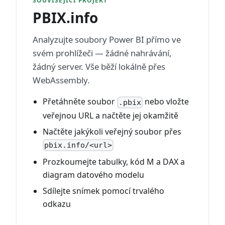
SOUVISEJÍCÍ PROJEKT
PBIX.info
Analyzujte soubory Power BI přímo ve
svém prohlížeči — žádné nahrávání,
žádný server. Vše běží lokálně přes
WebAssembly.
Přetáhněte soubor
nebo vložte
.pbix
veřejnou URL a načtěte jej okamžitě
Načtěte jakýkoli veřejný soubor přes
pbix.info/<url>
Prozkoumejte tabulky, kód M a DAX a
diagram datového modelu
Sdílejte snímek pomocí trvalého
odkazu