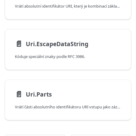
Vrátí absolutní identifikátor URI, který je kombinací základního identifikátoru URI vstupu a relativního identifikátoru URI.
📄️
Uri.EscapeDataString
Kóduje speciální znaky podle RFC 3986.
📄️
Uri.Parts
Vrátí části absolutního identifikátoru URI vstupu jako záznam.