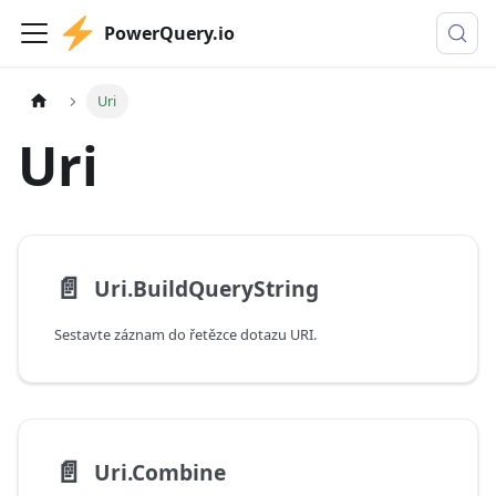
PowerQuery.io
Uri
Uri
📄️
Uri.BuildQueryString
Sestavte záznam do řetězce dotazu URI.
📄️
Uri.Combine