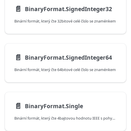
📄️
BinaryFormat.SignedInteger32
Binární formát, který čte 32bitové celé číslo se znaménkem
📄️
BinaryFormat.SignedInteger64
Binární formát, který čte 64bitové celé číslo se znaménkem
📄️
BinaryFormat.Single
Binární formát, který čte 4bajtovou hodnotu IEEE s pohyblivou desetinnou čárkou s jednoduchou přesností.