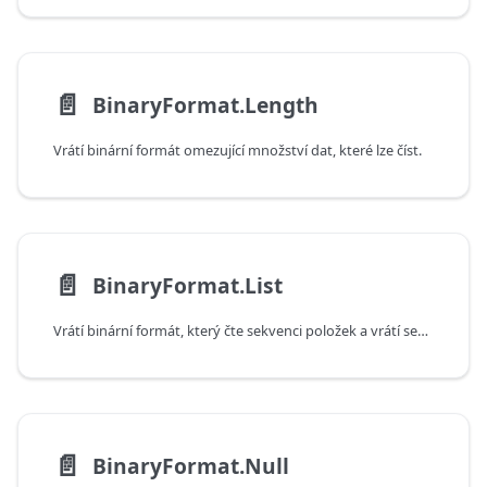
📄️
BinaryFormat.Length
Vrátí binární formát omezující množství dat, které lze číst.
📄️
BinaryFormat.List
Vrátí binární formát, který čte sekvenci položek a vrátí seznam.
📄️
BinaryFormat.Null