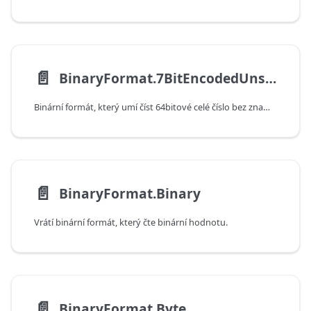
📄️
BinaryFormat.7BitEncodedUnsignedInteger
Binární formát, který umí číst 64bitové celé číslo bez znaménka kódované pomocí 7bitového kódování s proměnnou délkou
📄️
BinaryFormat.Binary
Vrátí binární formát, který čte binární hodnotu.
📄️
BinaryFormat.Byte