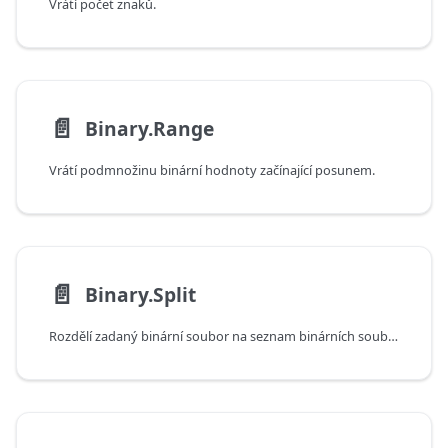
Vrátí počet znaků.
📄️
Binary.Range
Vrátí podmnožinu binární hodnoty začínající posunem.
📄️
Binary.Split
Rozdělí zadaný binární soubor na seznam binárních souborů pomocí zadané velikosti stránky.