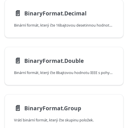
📄️
BinaryFormat.Decimal
Binární formát, který čte 16bajtovou desetinnou hodnotu .NET.
📄️
BinaryFormat.Double
Binární formát, který čte 8bajtovou hodnotu IEEE s pohyblivou desetinnou čárkou a s přesností na dvě desetinná čísla.
📄️
BinaryFormat.Group
Vrátí binární formát, který čte skupinu položek.