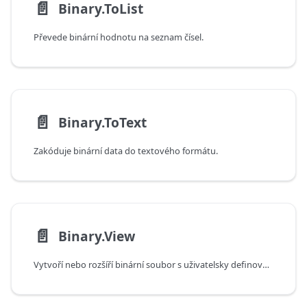
📄️
Binary.ToList
Převede binární hodnotu na seznam čísel.
📄️
Binary.ToText
Zakóduje binární data do textového formátu.
📄️
Binary.View
Vytvoří nebo rozšíří binární soubor s uživatelsky definovanými obslužnými rutinami pro operace dotazů a akcí.