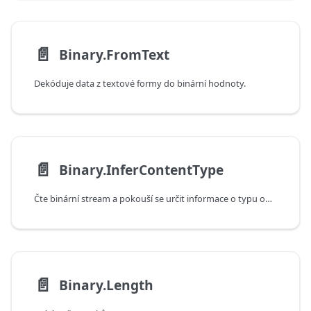
📄️
Binary.FromText
Dekóduje data z textové formy do binární hodnoty.
📄️
Binary.InferContentType
Čte binární stream a pokouší se určit informace o typu obsahu a formátu streamu.
📄️
Binary.Length