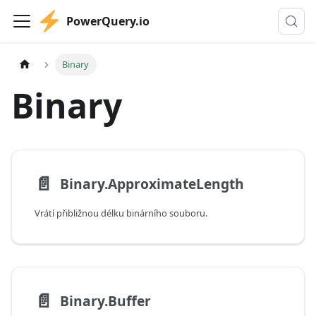
PowerQuery.io
Binary
Binary
📄️
Binary.ApproximateLength
Vrátí přibližnou délku binárního souboru.
📄️
Binary.Buffer