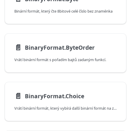
Binární formát, který čte 8bitové celé číslo bez znaménka
📄️
BinaryFormat.ByteOrder
Vrátí binární formát s pořadím bajtů zadaným funkcí.
📄️
BinaryFormat.Choice
Vrátí binární formát, který vybírá další binární formát na základě již čtené hodnoty.