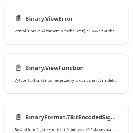
📄️
Binary.ViewError
Vytvoří upravený záznam o chybě, který při vyvolání obslužnou rutinou definovanou v zobrazení (přes Binary.View) neaktivuje náhradní řešení.
📄️
Binary.ViewFunction
Vytvoří funkci, kterou může zachytit obslužná rutina definovaná v zobrazení (prostřednictvím Binary.View).
📄️
BinaryFormat.7BitEncodedSignedInteger
Binární formát, který umí číst 64bitové celé číslo se znaménkem kódované pomocí 7bitového kódování s proměnnou délkou