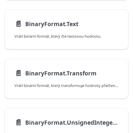
📄️
BinaryFormat.Text
Vrátí binární formát, který čte textovou hodnotu.
📄️
BinaryFormat.Transform
Vrátí binární formát, který transformuje hodnoty přečtené jiným binárním formátem.
📄️
BinaryFormat.UnsignedInteger16