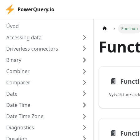
PowerQuery.io
Úvod
Function
Accessing data
Func
Driverless connectors
Binary
Combiner
📄️
Funct
Comparer
Date
Date Time
Date Time Zone
Diagnostics
📄️
Functi
Duration