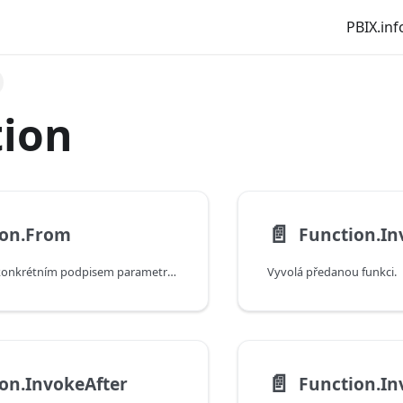
PBIX.inf
tion
📄️
ion.From
Function.In
Vytváří funkci s konkrétním podpisem parametru nad funkcí, která přijímá jeden argument typu seznam.
Vyvolá předanou funkci.
📄️
on.InvokeAfter