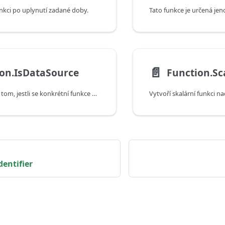
nkci po uplynutí zadané doby.
Tato funkce je určená jen
📄️
on.IsDataSource
Function.Sc
Vrátí informaci o tom, jestli se konkrétní funkce považuje za zdroj dat, nebo ne.
dentifier