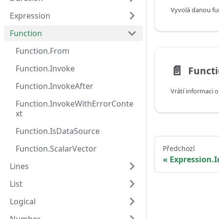
Vyvolá danou fu
Expression
Function
Function.From
📄️
Function.Invoke
Functi
Function.InvokeAfter
Function.InvokeWithErrorConte
xt
Function.IsDataSource
Function.ScalarVector
Předchozí
Expression.I
Lines
List
Logical