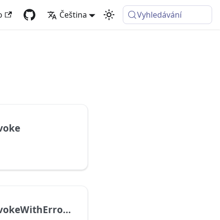
o
Čeština
Vyhledávání
voke
Function.InvokeWithErrorContext