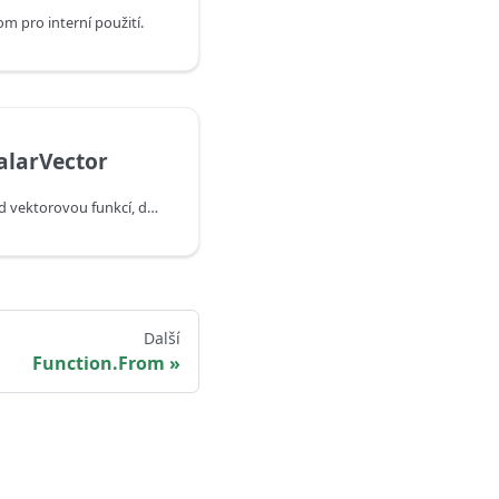
om pro interní použití.
alarVector
Vytvoří skalární funkci nad vektorovou funkcí, dávkuje se více volání.
Další
Function.From