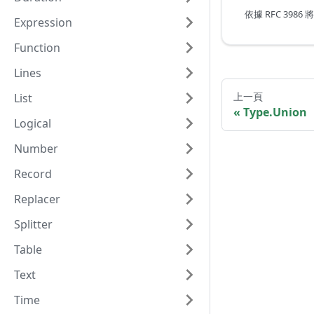
依據 RFC 398
Expression
Function
Lines
上一頁
List
Type.Union
Logical
Number
Record
Replacer
Splitter
Table
Text
Time