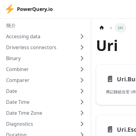
PowerQuery.io
簡介
Uri
Accessing data
Uri
Driverless connectors
Binary
Combiner
📄️
Uri.Bu
Comparer
Date
將記錄組合至 UR
Date Time
Date Time Zone
Diagnostics
📄️
Uri.Es
Duration