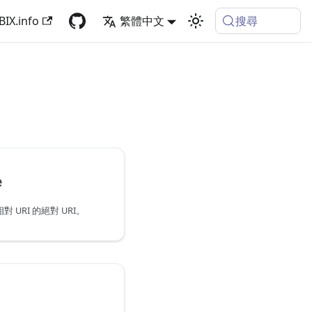
搜尋
BIX.info
繁體中文
e
 URI 的絕對 URI。