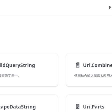
P
📄️
ildQueryString
Uri.Combin
I 查詢字串中。
傳回結合輸入基底 URI 與相對
📄️
capeDataString
Uri.Parts