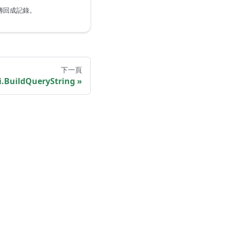
分傳回成記錄。
下一頁
i.BuildQueryString