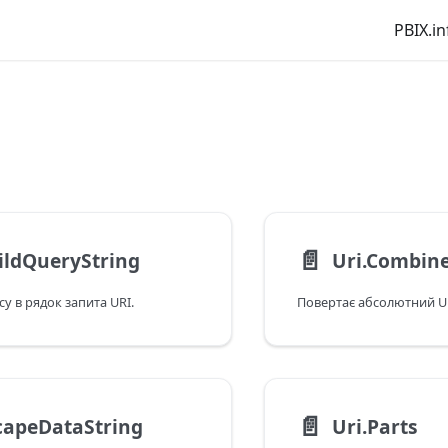
PBIX.in
📄️
ildQueryString
Uri.Combin
у в рядок запита URI.
📄️
capeDataString
Uri.Parts