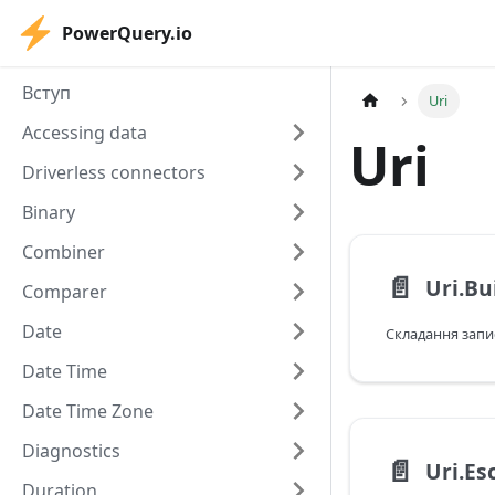
PowerQuery.io
Вступ
Uri
Accessing data
Uri
Driverless connectors
Binary
Combiner
📄️
Uri.Bu
Comparer
Date
Складання запис
Date Time
Date Time Zone
Diagnostics
📄️
Uri.Es
Duration