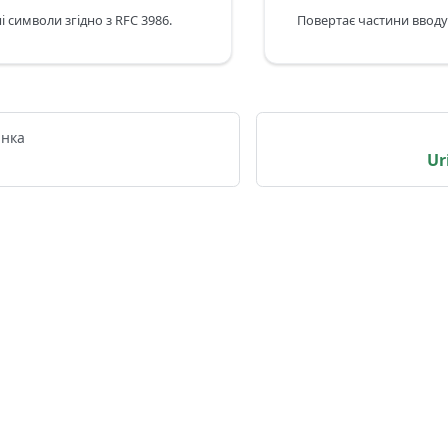
і символи згідно з RFC 3986.
інка
Ur