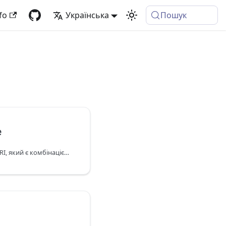
fo
Українська
Пошук
e
Повертає абсолютний URI, який є комбінацією URI вхідної бази та відносного URI.