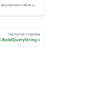
Повертає частини вводу абсолютного URI як запис.
Наступна сторінка
i.BuildQueryString